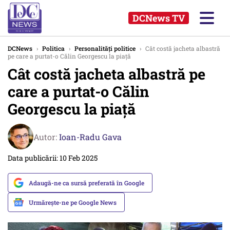
DCNews TV
DCNews
›
Politica
›
Personalități politice
›
Cât costă jacheta albastră
pe care a purtat-o Călin Georgescu la piață
Cât costă jacheta albastră pe
care a purtat-o Călin
Georgescu la piață
Autor:
Ioan-Radu Gava
Data publicării: 10 Feb 2025
Adaugă-ne ca sursă preferată în Google
Urmărește-ne pe Google News