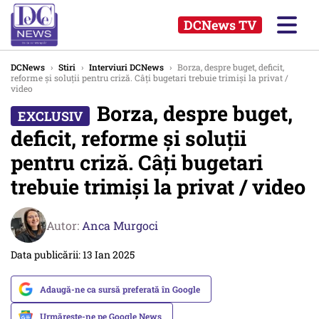
DCNews TV
DCNews
›
Stiri
›
Interviuri DCNews
›
Borza, despre buget, deficit,
reforme și soluții pentru criză. Câți bugetari trebuie trimiși la privat /
video
Borza, despre buget,
deficit, reforme și soluții
pentru criză. Câți bugetari
trebuie trimiși la privat / video
Autor:
Anca Murgoci
Data publicării: 13 Ian 2025
Adaugă-ne ca sursă preferată în Google
Urmărește-ne pe Google News