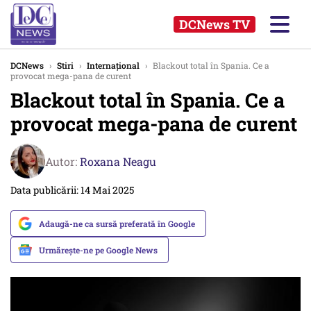
DCNews TV
DCNews
›
Stiri
›
Internațional
›
Blackout total în Spania. Ce a
provocat mega-pana de curent
Blackout total în Spania. Ce a
provocat mega-pana de curent
Autor:
Roxana Neagu
Data publicării: 14 Mai 2025
Adaugă-ne ca sursă preferată în Google
Urmărește-ne pe Google News