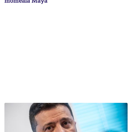
momeală Maya