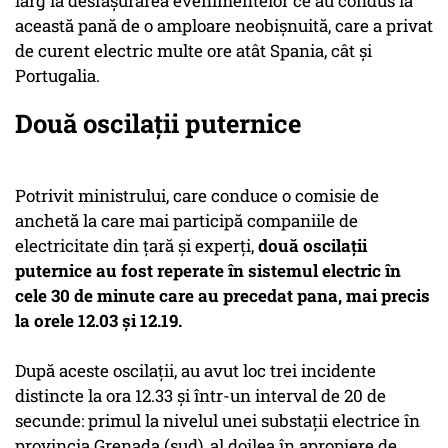
larg la desfăşurarea evenimentelor ce au condus la
această pană de o amploare neobişnuită, care a privat
de curent electric multe ore atât Spania, cât şi
Portugalia.
Două oscilații puternice
Potrivit ministrului, care conduce o comisie de
anchetă la care mai participă companiile de
electricitate din ţară şi experţi,
două oscilaţii
puternice au fost reperate în sistemul electric în
cele 30 de minute care au precedat pana, mai precis
la orele 12.03 şi 12.19.
După aceste oscilaţii, au avut loc trei incidente
distincte la ora 12.33 şi într-un interval de 20 de
secunde: primul la nivelul unei substaţii electrice în
provincia Grenada (sud), al doilea în apropiere de