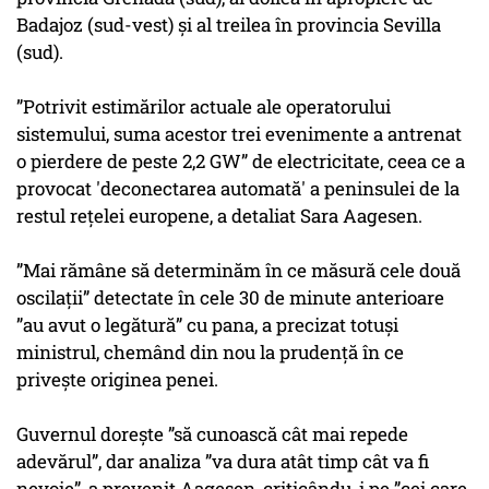
Badajoz (sud-vest) şi al treilea în provincia Sevilla
(sud).
”Potrivit estimărilor actuale ale operatorului
sistemului, suma acestor trei evenimente a antrenat
o pierdere de peste 2,2 GW” de electricitate, ceea ce a
provocat 'deconectarea automată' a peninsulei de la
restul reţelei europene, a detaliat Sara Aagesen.
”Mai rămâne să determinăm în ce măsură cele două
oscilaţii” detectate în cele 30 de minute anterioare
”au avut o legătură” cu pana, a precizat totuşi
ministrul, chemând din nou la prudenţă în ce
priveşte originea penei.
Guvernul doreşte ”să cunoască cât mai repede
adevărul”, dar analiza ”va dura atât timp cât va fi
nevoie”, a prevenit Aagesen, criticându-i pe ”cei care,