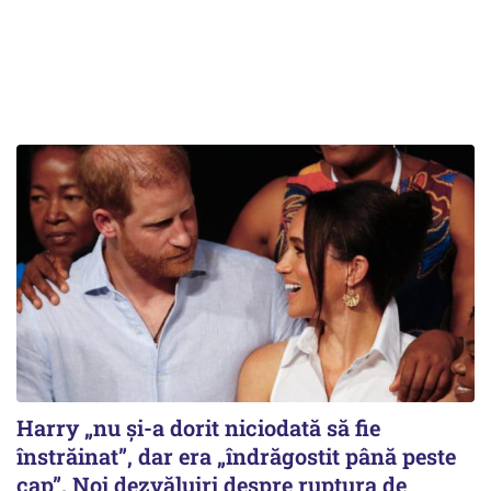
Harry „nu și-a dorit niciodată să fie
înstrăinat”, dar era „îndrăgostit până peste
cap”. Noi dezvăluiri despre ruptura de