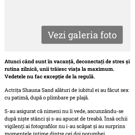
Vezi galeria foto
Atunci când sunt în vacanţă, deconectaţi de stres şi
rutina zilnică, unii trăiesc viaţa la maximum.
Vedetele nu fac excepţie de la regulă.
Actriţa Shauna Sand alături de iubitul ei au făcut sex
cu patimă, după o plimbare pe plajă.
S-au asigurat că nimeni nu îi vede, ascunzându-se
după nişte stânci şi s-au apucat de treabă. Însă ochii
vigilenţi ai fotografilor nu i-au scăpat şi au surprins
momentele intime dintre cei doi porumbei.