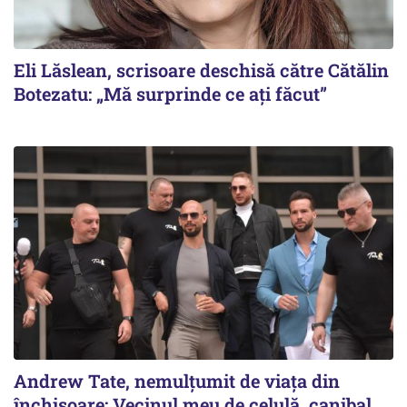
Eli Lăslean, scrisoare deschisă către Cătălin
Botezatu: „Mă surprinde ce ați făcut”
Andrew Tate, nemulțumit de viața din
închisoare: Vecinul meu de celulă, canibal.