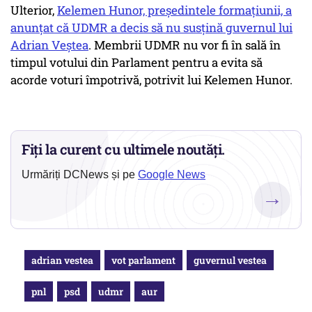
Ulterior,
Kelemen Hunor, președintele formațiunii, a
anunțat că UDMR a decis să nu susțină guvernul lui
Adrian Veștea
. Membrii UDMR nu vor fi în sală în
timpul votului din Parlament pentru a evita să
acorde voturi împotrivă, potrivit lui Kelemen Hunor.
Fiți la curent cu ultimele noutăți.
Urmăriți DCNews și pe
Google News
→
adrian vestea
vot parlament
guvernul vestea
pnl
psd
udmr
aur