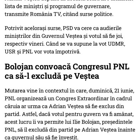
lista de miniştri şi programul de guvernare,
transmite România TV, citând surse politice.
Potrivit acelorași surse, PSD va cere ca audierile
miniştrilor din Guvernul Veștea şi votul să fie joi,
respectiv vineri. Când se va supune la vot UDMR,
USR şi PNL vor vota împotrivă.
Bolojan convoacă Congresul PNL
ca să-l excludă pe Veștea
Mutarea vine în contextul în care, duminică, 21 iunie,
PNL organizează un Congres Extraordinar în cadrul
căruia ar urma ca Adrian Veștea să fie exclus din
partid. Astfel, dacă votul pentru guvern va fi amânat,
acest lucru îi va permite lui Ilie Bolojan, președintele
PNL, să îl excludă din partid pe Adrian Veştea înainte
ca guvernul său să fie învestit.