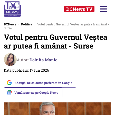
DCNews TV
DCNews
›
Politica
›
Votul pentru Guvernul Veștea ar putea fi amânat -
Surse
Votul pentru Guvernul Veștea
ar putea fi amânat - Surse
Autor:
Doinița Manic
Data publicării: 17 Iun 2026
Adaugă-ne ca sursă preferată în Google
Urmărește-ne pe Google News