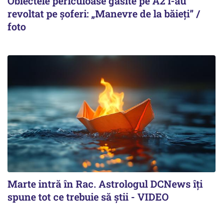
Obiectele periculoase găsite pe A2 i-au
revoltat pe șoferi: „Manevre de la băieți” /
foto
Marte intră în Rac. Astrologul DCNews îți
spune tot ce trebuie să știi - VIDEO