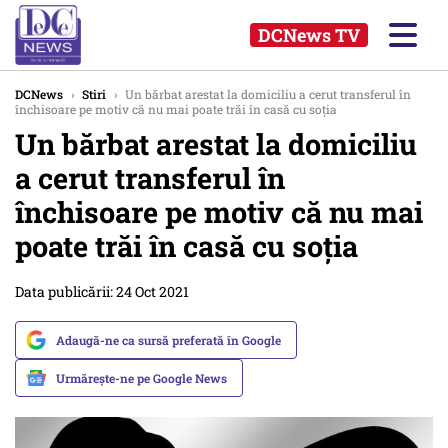
DCNews TV
DCNews
›
Stiri
›
Un bărbat arestat la domiciliu a cerut transferul în
închisoare pe motiv că nu mai poate trăi în casă cu soția
Un bărbat arestat la domiciliu
a cerut transferul în
închisoare pe motiv că nu mai
poate trăi în casă cu soția
Data publicării: 24 Oct 2021
Adaugă-ne ca sursă preferată în Google
Urmărește-ne pe Google News