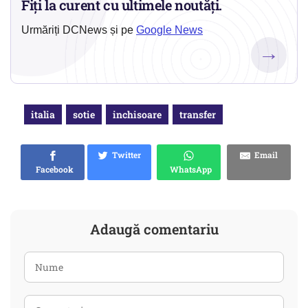
Fiți la curent cu ultimele noutăți.
Urmăriți DCNews și pe
Google News
→
italia
sotie
inchisoare
transfer
Twitter
Email
Facebook
WhatsApp
Adaugă comentariu