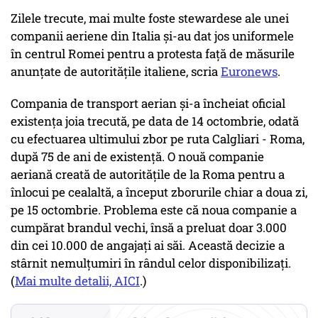
Zilele trecute, mai multe foste stewardese ale unei
companii aeriene din Italia și-au dat jos uniformele
în centrul Romei pentru a protesta față de măsurile
anunțate de autoritățile italiene, scria
Euronews
.
Compania de transport aerian și-a încheiat oficial
existența joia trecută, pe data de 14 octombrie, odată
cu efectuarea ultimului zbor pe ruta Calgliari - Roma,
după 75 de ani de existență. O nouă companie
aeriană creată de autoritățile de la Roma pentru a
înlocui pe cealaltă, a început zborurile chiar a doua zi,
pe 15 octombrie. Problema este că noua companie a
cumpărat brandul vechi, însă a preluat doar 3.000
din cei 10.000 de angajați ai săi. Această decizie a
stârnit nemulțumiri în rândul celor disponibilizați.
(
Mai multe detalii, AICI
.)