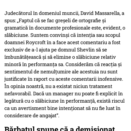
Judecătorul în domeniul muncii, David Massarella, a
spus: „Faptul că se fac greșeli de ortografie și
gramatică în documente profesionale este, evident, o
slăbiciune. Suntem convinși că intenția sau scopul
doamnei Roycroft în a face acest comentariu a fost
exclusiv de a-l ajuta pe domnul Shevlin să se
îmbunătățească și să elimine o slăbiciune relativ
minoră în performanța sa. Considerăm că reacția și
sentimentul de nemulțumire ale acestuia nu sunt
justificate în raport cu aceste comentarii inofensive.
În opinia noastră, nu a existat niciun tratament
nefavorabil. Dacă un manager nu poate fi explicit în
legătură cu o slăbiciune în performanță, există riscul
ca un avertisment bine intenționat să nu fie luat în
considerare de angajat”.
Bărbatul spune că a demisionat