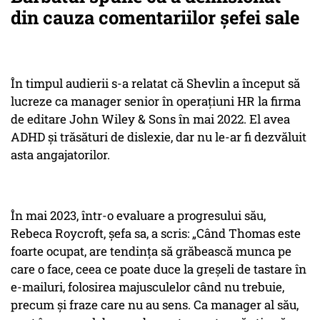
din cauza comentariilor șefei sale
În timpul audierii s-a relatat că Shevlin a început să
lucreze ca manager senior în operațiuni HR la firma
de editare John Wiley & Sons în mai 2022. El avea
ADHD și trăsături de dislexie, dar nu le-ar fi dezvăluit
asta angajatorilor.
În mai 2023, într-o evaluare a progresului său,
Rebeca Roycroft, șefa sa, a scris: „Când Thomas este
foarte ocupat, are tendința să grăbească munca pe
care o face, ceea ce poate duce la greșeli de tastare în
e-mailuri, folosirea majusculelor când nu trebuie,
precum și fraze care nu au sens. Ca manager al său,