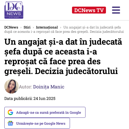
DCNews TV
DCNews
›
Stiri
›
Internațional
›
Un angajat şi-a dat în judecată şefa
după ce aceasta i-a reproșat că face prea des greșeli. Decizia judecătorului
Un angajat şi-a dat în judecată
şefa după ce aceasta i-a
reproșat că face prea des
greșeli. Decizia judecătorului
Autor:
Doinița Manic
Data publicării: 24 Iun 2025
Adaugă-ne ca sursă preferată în Google
Urmărește-ne pe Google News