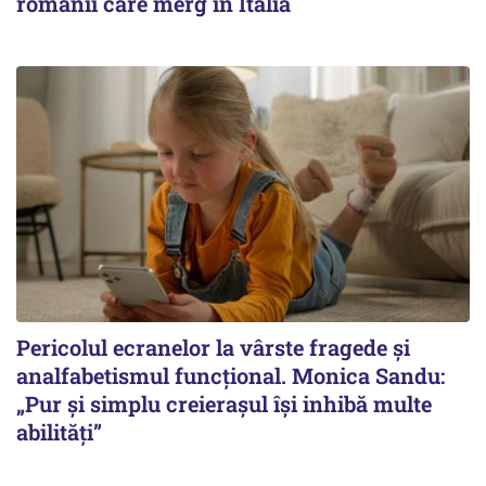
românii care merg în Italia
Pericolul ecranelor la vârste fragede și
analfabetismul funcțional. Monica Sandu:
„Pur și simplu creierașul își inhibă multe
abilități”