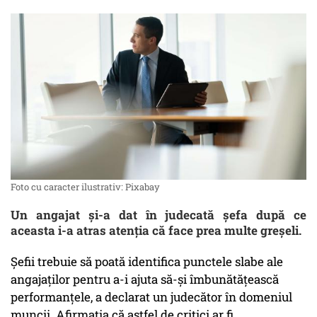
Foto cu caracter ilustrativ: Pixabay
Un angajat şi-a dat în judecată şefa după ce
aceasta i-a atras atenția că face prea multe greșeli.
Șefii trebuie să poată identifica punctele slabe ale
angajaților pentru a-i ajuta să-și îmbunătățească
performanțele, a declarat un judecător în domeniul
muncii. Afirmația că astfel de critici ar fi