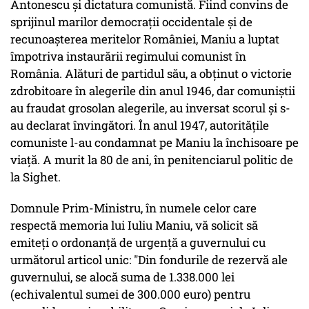
Antonescu și dictatura comunistă. Fiind convins de
sprijinul marilor democrații occidentale și de
recunoașterea meritelor României, Maniu a luptat
împotriva instaurării regimului comunist în
România. Alături de partidul său, a obținut o victorie
zdrobitoare în alegerile din anul 1946, dar comuniștii
au fraudat grosolan alegerile, au inversat scorul și s-
au declarat învingători. În anul 1947, autoritățile
comuniste l-au condamnat pe Maniu la închisoare pe
viață. A murit la 80 de ani, în penitenciarul politic de
la Sighet.
Domnule Prim-Ministru, în numele celor care
respectă memoria lui Iuliu Maniu, vă solicit să
emiteți o ordonanță de urgență a guvernului cu
următorul articol unic: "Din fondurile de rezervă ale
guvernului, se alocă suma de 1.338.000 lei
(echivalentul sumei de 300.000 euro) pentru