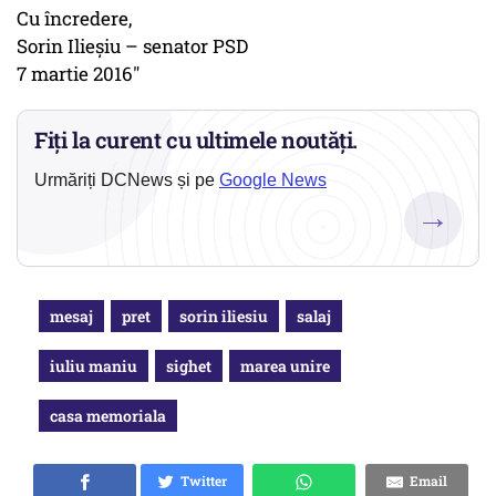
Cu încredere,
Sorin Ilieșiu – senator PSD
7 martie 2016"
Fiți la curent cu ultimele noutăți.
Urmăriți DCNews și pe
Google News
→
mesaj
pret
sorin iliesiu
salaj
iuliu maniu
sighet
marea unire
casa memoriala
Twitter
Email