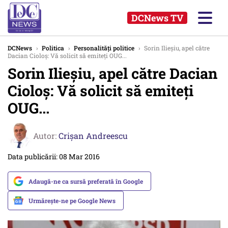
DCNews TV
DCNews
›
Politica
›
Personalități politice
›
Sorin Ilieșiu, apel către
Dacian Cioloș: Vă solicit să emiteți OUG...
Sorin Ilieșiu, apel către Dacian
Cioloș: Vă solicit să emiteți
OUG...
Autor:
Crişan Andreescu
Data publicării: 08 Mar 2016
Adaugă-ne ca sursă preferată în Google
Urmărește-ne pe Google News