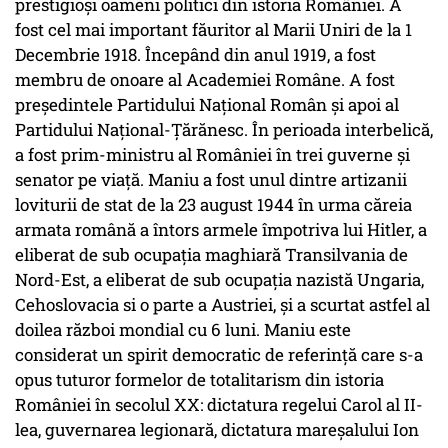
prestigioşi oameni politici din istoria României. A
fost cel mai important făuritor al Marii Uniri de la 1
Decembrie 1918. Începând din anul 1919, a fost
membru de onoare al Academiei Române. A fost
președintele Partidului Național Român și apoi al
Partidului Național-Țărănesc. În perioada interbelică,
a fost prim-ministru al României în trei guverne și
senator pe viață. Maniu a fost unul dintre artizanii
loviturii de stat de la 23 august 1944 în urma căreia
armata română a întors armele împotriva lui Hitler, a
eliberat de sub ocupația maghiară Transilvania de
Nord-Est, a eliberat de sub ocupația nazistă Ungaria,
Cehoslovacia si o parte a Austriei, și a scurtat astfel al
doilea război mondial cu 6 luni. Maniu este
considerat un spirit democratic de referință care s-a
opus tuturor formelor de totalitarism din istoria
României în secolul XX: dictatura regelui Carol al II-
lea, guvernarea legionară, dictatura mareșalului Ion