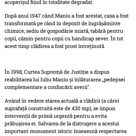
acoperişul fiind în totalitate degradat.
După anul 1947 când Maniu a fost arestat, casa a fost
transformată pe rând în depozit de îngrăşăminte
chimice, sediu de gospodărie mixtă, tabără pentru
copii, cămin pentru copii cu handicap sever. În tot
acest timp clădirea a fost prost întreţinută.
În 1998, Curtea Supremă de Justiție a dispus
reabilitarea lui Iuliu Maniu și înlăturarea „pedepsei
complementare a confiscării averii".
Având în vedere starea actuală a clădirii (a cărei
suprafață construită este de 430 mp), se impun
intervenţii de primă urgenţă pentru a evita
prăbuşirea ei. Salvarea de la distrugere a acestui
important monument istoric înseamnă respectarea