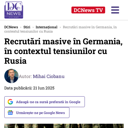
DCNews TV
DCNews
›
Stiri
›
Internațional
›
Recrutări masive în Germania, în
contextul tensiunilor cu Rusia
Recrutări masive în Germania,
în contextul tensiunilor cu
Rusia
Autor:
Mihai Ciobanu
Data publicării: 21 Iun 2025
Adaugă-ne ca sursă preferată în Google
Urmărește-ne pe Google News