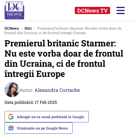
DCNews TV
DCNews
›
Stiri
›
Premierul britanic Starmer: Nu este vorba doar de
frontul din Ucraina, ci de frontul întregii Europe
Premierul britanic Starmer:
Nu este vorba doar de frontul
din Ucraina, ci de frontul
întregii Europe
Autor:
Alexandra Curtache
Data publicării: 17 Feb 2025
Adaugă-ne ca sursă preferată în Google
Urmărește-ne pe Google News