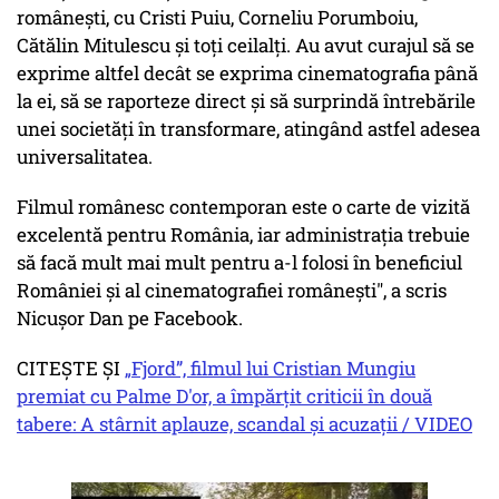
românești, cu Cristi Puiu, Corneliu Porumboiu,
Cătălin Mitulescu și toți ceilalți. Au avut curajul să se
exprime altfel decât se exprima cinematografia până
la ei, să se raporteze direct și să surprindă întrebările
unei societăți în transformare, atingând astfel adesea
universalitatea.
Filmul românesc contemporan este o carte de vizită
excelentă pentru România, iar administrația trebuie
să facă mult mai mult pentru a-l folosi în beneficiul
României și al cinematografiei românești", a scris
Nicuşor Dan pe Facebook.
CITEŞTE ŞI
„Fjord”, filmul lui Cristian Mungiu
premiat cu Palme D'or, a împărțit criticii în două
tabere: A stârnit aplauze, scandal și acuzații / VIDEO