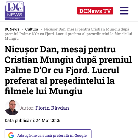
DCNews TV
DCNews
›
Cultura
›
Nicuşor Dan, mesaj pentru Cristian Mungiu după
premiul Palme D'Or cu Fjord. Lucrul preferat al preşedintelui la filmele lui
Mungiu
Nicuşor Dan, mesaj pentru
Cristian Mungiu după premiul
Palme D'Or cu Fjord. Lucrul
preferat al preşedintelui la
filmele lui Mungiu
Autor:
Florin Răvdan
Data publicării: 24 Mai 2026
Adaugă-ne ca sursă preferată în Google