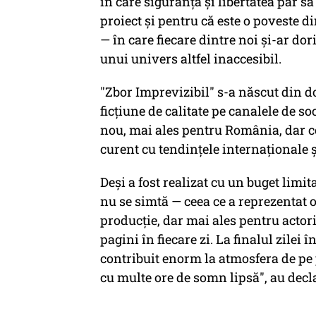
în care siguranța și libertatea par să
proiect și pentru că este o poveste 
— în care fiecare dintre noi și-ar dori
unui univers altfel inaccesibil.
"Zbor Imprevizibil" s-a născut din do
ficțiune de calitate pe canalele de s
nou, mai ales pentru România, dar co
curent cu tendințele internaționale ș
Deși a fost realizat cu un buget limit
nu se simtă — ceea ce a reprezentat
producție, dar mai ales pentru actori
pagini în fiecare zi. La finalul zilei
contribuit enorm la atmosfera de pe p
cu multe ore de somn lipsă", au decl