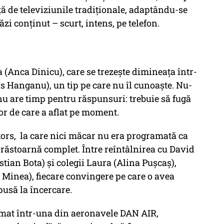
ță de televiziunile tradiționale, adaptându-se
zi conținut – scurt, intens, pe telefon.
 (Anca Dinicu), care se trezește dimineața într-
s Hanganu), un tip pe care nu îl cunoaște. Nu-
nu are timp pentru răspunsuri: trebuie să fugă
or de care a aflat pe moment.
tors, la care nici măcar nu era programată ca
e răstoarnă complet. Între reîntâlnirea cu David
ristian Bota) și colegii Laura (Alina Pușcaș),
o Minea), fiecare convingere pe care o avea
 pusă la încercare.
ilmat într-una din aeronavele DAN AIR,