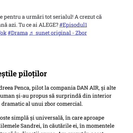
pentru a urmări tot serialul! A crezut că
Până azi. Tu ce ai ALEGE?
#Episodul1
Tok
#Drama
♬ sunet original - Zbor
știle piloților
ndreea Penca, pilot la compania DAN AIR, și alte
 Bauman și-au propus să surprindă din interior
 dramatic al unui zbor comercial.
oste simplă și universală, în care aproape
dilemele Sandrei, în căutările ei, în momentele