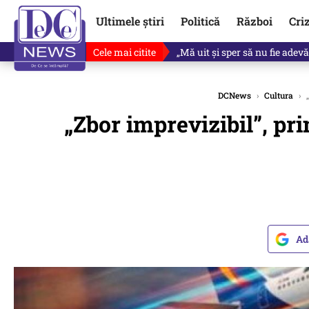
Ultimele știri
Politică
Război
Cri
Cele mai citite
Revine în scenă o propunere 
DCNews
›
Cultura
›
„
„Zbor imprevizibil”, pri
Ad