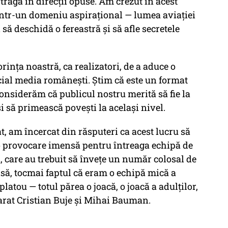
 tragă în direcții opuse. Am crezut în acest
dintr-un domeniu aspirațional — lumea aviației
 să deschidă o fereastră și să afle secretele
rința noastră, ca realizatori, de a aduce o
ocial media românești. Știm că este un format
nsiderăm că publicul nostru merită să fie la
i să primească povești la același nivel.
at, am încercat din răsputeri ca acest lucru să
 o provocare imensă pentru întreaga echipă de
, care au trebuit să învețe un număr colosal de
 însă, tocmai faptul că eram o echipă mică a
latou — totul părea o joacă, o joacă a adulților,
arat Cristian Buje și Mihai Bauman.