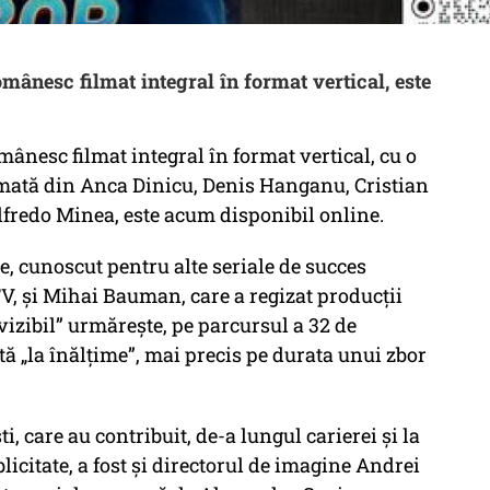
omânesc filmat integral în format vertical, este
mânesc filmat integral în format vertical, cu o
ormată din Anca Dinicu, Denis Hanganu, Cristian
lfredo Minea, este acum disponibil online.
je, cunoscut pentru alte seriale de succes
TV, și Mihai Bauman, care a regizat producții
izibil” urmărește, pe parcursul a 32 de
tă „la înălțime”, mai precis pe durata unui zbor
ti, care au contribuit, de-a lungul carierei și la
licitate, a fost și directorul de imagine Andrei