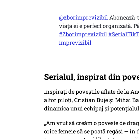
@zborimprevizibil
Abonează-te 
viața ei e perfect organizată. 
#Zborimprevizibil
#SerialTik
Imprevizibil
Serialul, inspirat din pove
Inspirați de poveștile aflate de la A
altor piloți, Cristian Buje și Mihai
dinamica unui echipaj și potențialul
„Am vrut să creăm o poveste de drag
orice femeie să se poată regăsi — în 