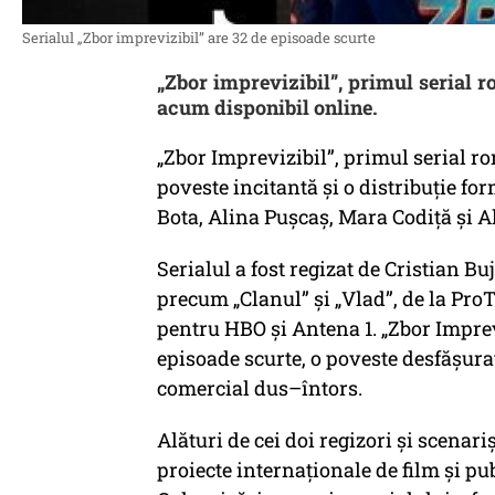
Serialul „Zbor imprevizibil” are 32 de episoade scurte
„Zbor imprevizibil”, primul serial r
acum disponibil online.
„Zbor Imprevizibil”, primul serial ro
poveste incitantă și o distribuție f
Bota, Alina Pușcaș, Mara Codiță și A
Serialul a fost regizat de Cristian Bu
precum „Clanul” și „Vlad”, de la Pro
pentru HBO și Antena 1. „Zbor Imprev
episoade scurte, o poveste desfășura
comercial dus–întors.
Alături de cei doi regizori și scenariș
proiecte internaționale de film și pub