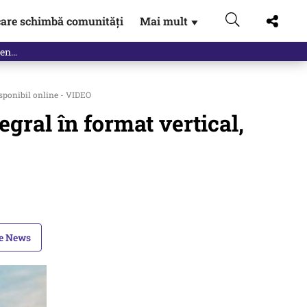
are schimbă comunități
Mai mult
▼
isponibil online - VIDEO
egral în format vertical,
le News