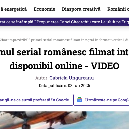
ză energetică
Economie
Diaspora creativă
Românii c
de premier. Cine ar putea conduce Guvernul din septembrie
Zbor imprevizibil”, primul serial românesc filmat integral în format vertical, d
mul serial românesc filmat int
disponibil online - VIDEO
Autor:
Gabriela Ungureanu
Data publicării: 03 Iun 2026
augă-ne ca sursă preferată în Google
Urmărește-ne pe Goog