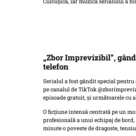
Culcușică, iar muzica serialului a f
„Zbor Imprevizibil”, gândi
telefon
Serialul a fost gândit special pentru 
pe canalul de TikTok @zborimprevizib
episoade gratuit, și următoarele cu
O ficțiune intensă centrată pe un m
profesională a unui echipaj de bord
minute o poveste de dragoste, tensi