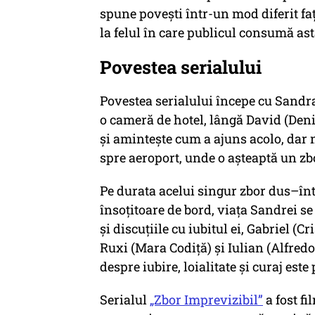
spune povești într-un mod diferit fa
la felul în care publicul consumă astă
Povestea serialului
Povestea serialului începe cu Sandra
o cameră de hotel, lângă David (Deni
și amintește cum a ajuns acolo, dar 
spre aeroport, unde o așteaptă un zb
Pe durata acelui singur zbor dus–în
însoțitoare de bord, viața Sandrei s
și discuțiile cu iubitul ei, Gabriel (C
Ruxi (Mara Codiță) și Iulian (Alfred
despre iubire, loialitate și curaj este
Serialul
„Zbor Imprevizibil”
a fost f