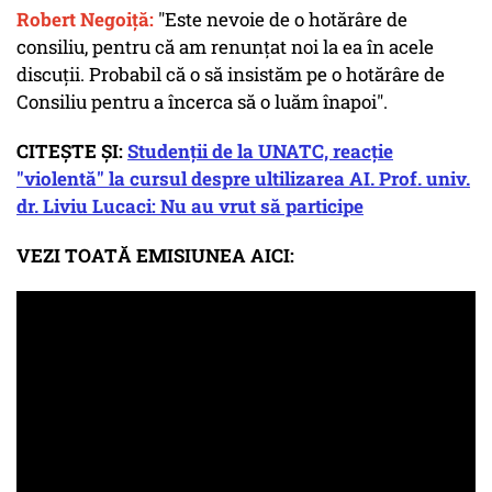
Robert Negoiță:
"Este nevoie de o hotărâre de
consiliu, pentru că am renunțat noi la ea în acele
discuții. Probabil că o să insistăm pe o hotărâre de
Consiliu pentru a încerca să o luăm înapoi".
CITEȘTE ȘI:
Studenții de la UNATC, reacție
"violentă" la cursul despre ultilizarea AI. Prof. univ.
dr. Liviu Lucaci: Nu au vrut să participe
VEZI TOATĂ EMISIUNEA AICI: