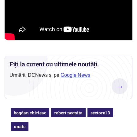
Fiți la curent cu ultimele noutăți.
Urmăriți DCNews și pe
Google News
→
bogdan chirieac
robert negoita
sectorul 3
unatc