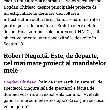
cadrul unui interviu acordat DC News și realizat de
Bogdan Chirieac, despre principalele proiecte de
investiții aflate în derulare, dezvoltarea
infrastructurii culturale și planurile administrației
pentru perioada următoare. Edilul a oferit detalii
despre Hala Laminor, colaborarea cu UNATC și alte
obiective pe care intenționează să le dezvolte în
Sectorul 3.
Robert Negoiță: Este, de departe,
cel mai mare proiect al mandatelor
mele
Bogdan Chirieac:
"Știu că Bucureștiul nu are săli de
spectacol. Singura sală de spectacol e făcută de
dumneavoastră, mai exact Hala Laminor. Aveți de
gând să 'mai comiteți vreo faptă? Ca să știm ce dosar
vă pregătim'?"