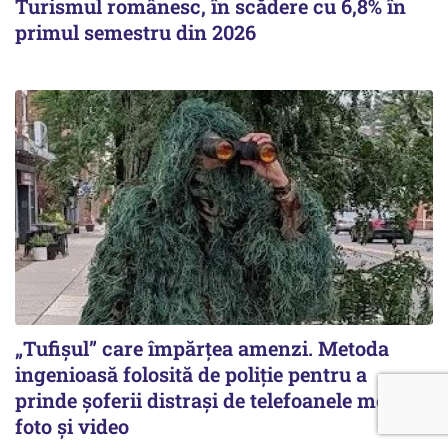
Turismul românesc, în scădere cu 6,8% în
primul semestru din 2026
„Tufișul” care împărțea amenzi. Metoda
ingenioasă folosită de poliție pentru a
prinde șoferii distrași de telefoanele mobile /
foto și video