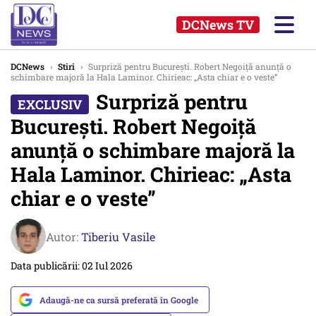
DCNews TV
DCNews
›
Stiri
›
Surpriză pentru București. Robert Negoiță anunță o
schimbare majoră la Hala Laminor. Chirieac: „Asta chiar e o veste”
Surpriză pentru
București. Robert Negoiță
anunță o schimbare majoră la
Hala Laminor. Chirieac: „Asta
chiar e o veste”
Autor:
Tiberiu Vasile
Data publicării: 02 Iul 2026
Adaugă-ne ca sursă preferată în Google