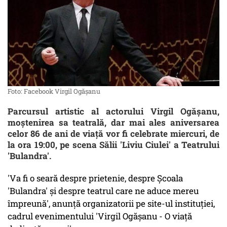
Foto: Facebook Virgil Ogășanu
Parcursul artistic al actorului Virgil Ogășanu,
moștenirea sa teatrală, dar mai ales aniversarea
celor 86 de ani de viață vor fi celebrate miercuri, de
la ora 19:00, pe scena Sălii 'Liviu Ciulei' a Teatrului
'Bulandra'.
'Va fi o seară despre prietenie, despre Școala
'Bulandra' și despre teatrul care ne aduce mereu
împreună', anunță organizatorii pe site-ul instituției,
cadrul evenimentului 'Virgil Ogășanu - O viață