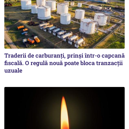
Traderii de carburanți, prinși într-o capcană
fiscală. O regulă nouă poate bloca tranzacții
uzuale