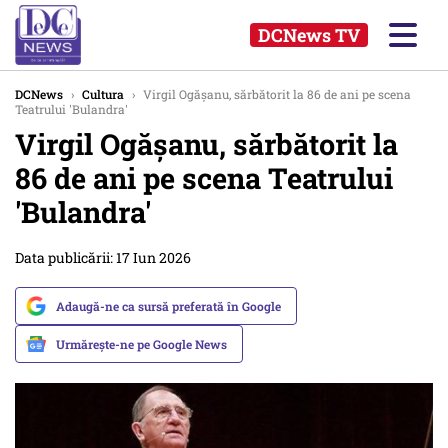
DCNews TV
DCNews
›
Cultura
›
Virgil Ogășanu, sărbătorit la 86 de ani pe scena
Teatrului 'Bulandra'
Virgil Ogășanu, sărbătorit la
86 de ani pe scena Teatrului
'Bulandra'
Data publicării: 17 Iun 2026
Adaugă-ne ca sursă preferată în Google
Urmărește-ne pe Google News