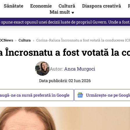
Sănătate
Economie
Cultură
Diaspora creativă
Mai mult
▼
spune Mircea Badea: E o minciună de mari proporții
DCNews
›
Cultura
›
Corina-Raluca Încrosnatu a fost votată la conducerea IC
 Încrosnatu a fost votată la 
Autor:
Anca Murgoci
Data publicării: 02 Iun 2026
augă-ne ca sursă preferată în Google
Urmărește-ne pe Goog