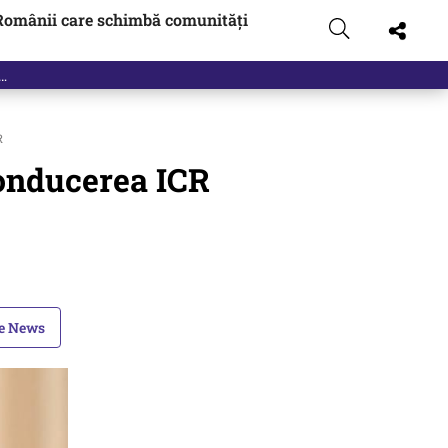
Românii care schimbă comunități
R
conducerea ICR
le News