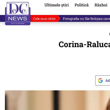
Ultimele știri
Politică
Război
Cele mai citite
De ce minte Ilie Bolojan? Ce 
Corina-Raluca
Ad