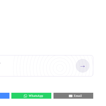
.
→
WhatsApp
Email