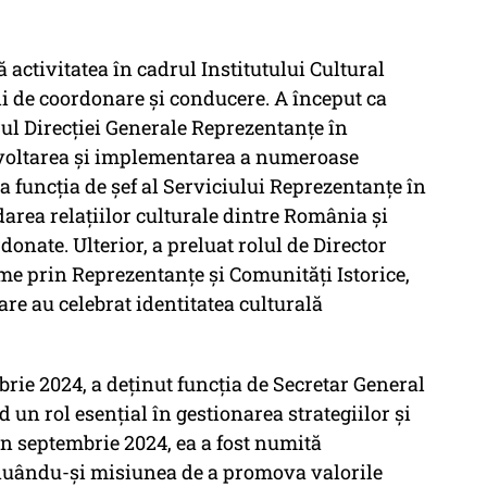
 activitatea în cadrul Institutului Cultural
i de coordonare și conducere. A început ca
ul Direcției Generale Reprezentanțe în
ezvoltarea și implementarea a numeroase
la funcția de șef al Serviciului Reprezentanțe în
darea relațiilor culturale dintre România și
donate. Ulterior, a preluat rolul de Director
me prin Reprezentanțe și Comunități Istorice,
e au celebrat identitatea culturală
rie 2024, a deținut funcția de Secretar General
 un rol esențial în gestionarea strategiilor și
 Din septembrie 2024, ea a fost numită
tinuându-și misiunea de a promova valorile