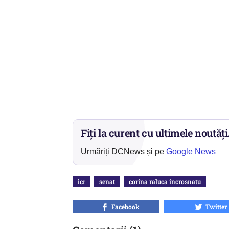
Fiți la curent cu ultimele noutăți
Urmăriți DCNews și pe
Google News
icr
senat
corina raluca incrosnatu
Facebook
Twitter