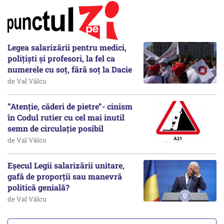
Legea salarizării pentru medici,
polițiști și profesori, la fel ca
numerele cu soț, fără soț la Dacie
de Val Vâlcu
”Atenție, căderi de pietre”- cinism
în Codul rutier cu cel mai inutil
semn de circulație posibil
de Val Vâlcu
Eșecul Legii salarizării unitare,
gafă de proporții sau manevră
politică genială?
de Val Vâlcu