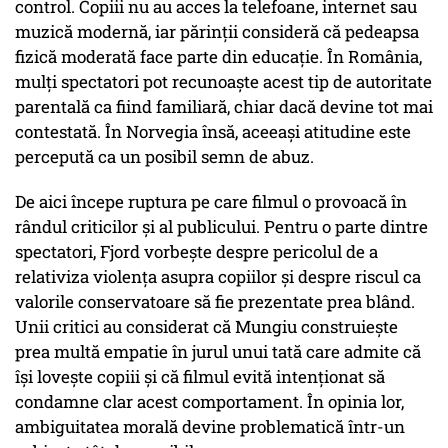
control. Copiii nu au acces la telefoane, internet sau
muzică modernă, iar părinții consideră că pedeapsa
fizică moderată face parte din educație. În România,
mulți spectatori pot recunoaște acest tip de autoritate
parentală ca fiind familiară, chiar dacă devine tot mai
contestată. În Norvegia însă, aceeași atitudine este
percepută ca un posibil semn de abuz.
De aici începe ruptura pe care filmul o provoacă în
rândul criticilor și al publicului. Pentru o parte dintre
spectatori, Fjord vorbește despre pericolul de a
relativiza violența asupra copiilor și despre riscul ca
valorile conservatoare să fie prezentate prea blând.
Unii critici au considerat că Mungiu construiește
prea multă empatie în jurul unui tată care admite că
își lovește copiii și că filmul evită intenționat să
condamne clar acest comportament. În opinia lor,
ambiguitatea morală devine problematică într-un