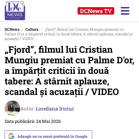
DCNews TV
DCNews
›
Cultura
›
„Fjord”, filmul lui Cristian Mungiu premiat cu
Palme D'or, a împărțit criticii în două tabere: A stârnit aplauze, scandal și
acuzații / VIDEO
„Fjord”, filmul lui Cristian
Mungiu premiat cu Palme D'or,
a împărțit criticii în două
tabere: A stârnit aplauze,
scandal și acuzații / VIDEO
Autor:
Loredana Iriciuc
Data publicării: 24 Mai 2026
Adaugă-ne ca sursă preferată în Google