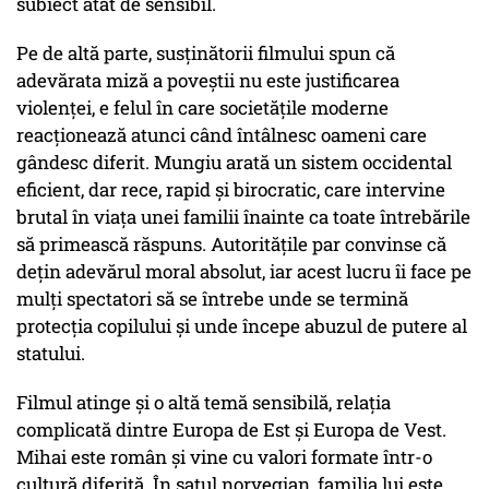
subiect atât de sensibil.
Pe de altă parte, susținătorii filmului spun că
adevărata miză a poveștii nu este justificarea
violenței, e felul în care societățile moderne
reacționează atunci când întâlnesc oameni care
gândesc diferit. Mungiu arată un sistem occidental
eficient, dar rece, rapid și birocratic, care intervine
brutal în viața unei familii înainte ca toate întrebările
să primească răspuns. Autoritățile par convinse că
dețin adevărul moral absolut, iar acest lucru îi face pe
mulți spectatori să se întrebe unde se termină
protecția copilului și unde începe abuzul de putere al
statului.
Filmul atinge și o altă temă sensibilă, relația
complicată dintre Europa de Est și Europa de Vest.
Mihai este român și vine cu valori formate într-o
cultură diferită. În satul norvegian, familia lui este