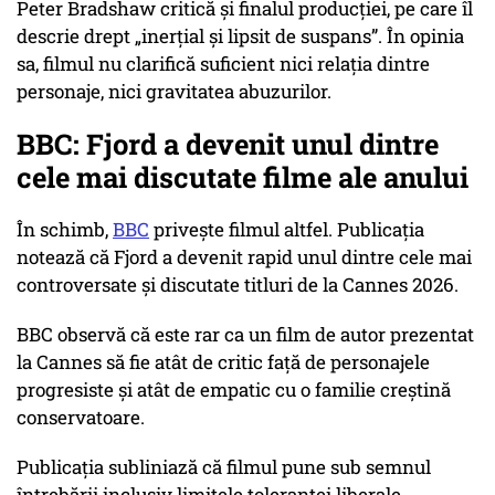
Peter Bradshaw critică și finalul producției, pe care îl
descrie drept
„inerțial și lipsit de suspans”
. În opinia
sa, filmul nu clarifică suficient nici relația dintre
personaje, nici gravitatea abuzurilor.
BBC: Fjord a devenit unul dintre
cele mai discutate filme ale anului
În schimb,
BBC
privește filmul altfel. Publicația
notează că Fjord a devenit rapid unul dintre cele mai
controversate și discutate titluri de la Cannes 2026.
BBC observă că este rar ca un film de autor prezentat
la Cannes să fie atât de critic față de personajele
progresiste și atât de empatic cu o familie creștină
conservatoare.
Publicația subliniază că filmul pune sub semnul
întrebării inclusiv limitele toleranței liberale