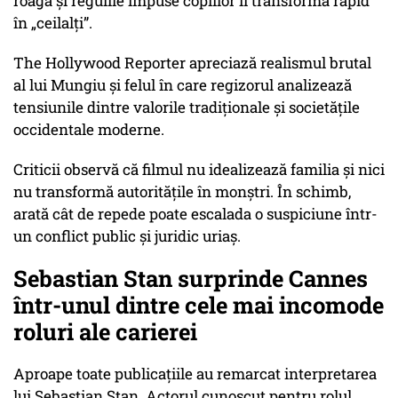
roagă și regulile impuse copiilor îi transformă rapid
în
„ceilalți”
.
The Hollywood Reporter apreciază realismul brutal
al lui Mungiu și felul în care regizorul analizează
tensiunile dintre valorile tradiționale și societățile
occidentale moderne.
Criticii observă că filmul nu idealizează familia și nici
nu transformă autoritățile în monștri. În schimb,
arată cât de repede poate escalada o suspiciune într-
un conflict public și juridic uriaș.
Sebastian Stan surprinde Cannes
într-unul dintre cele mai incomode
roluri ale carierei
Aproape toate publicațiile au remarcat interpretarea
lui Sebastian Stan. Actorul cunoscut pentru rolul