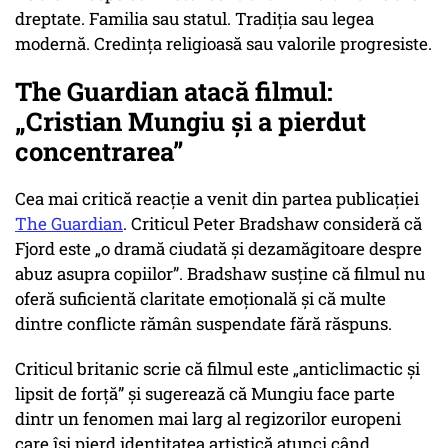
dreptate. Familia sau statul. Tradiția sau legea
modernă. Credința religioasă sau valorile progresiste.
The Guardian atacă filmul:
„Cristian Mungiu și a pierdut
concentrarea”
Cea mai critică reacție a venit din partea publicației
The Guardian
. Criticul Peter Bradshaw consideră că
Fjord este
„o dramă ciudată și dezamăgitoare despre
abuz asupra copiilor”.
Bradshaw susține că filmul nu
oferă suficientă claritate emoțională și că multe
dintre conflicte rămân suspendate fără răspuns.
Criticul britanic scrie că filmul este
„anticlimactic și
lipsit de forță”
și sugerează că Mungiu face parte
dintr un fenomen mai larg al regizorilor europeni
care își pierd identitatea artistică atunci când