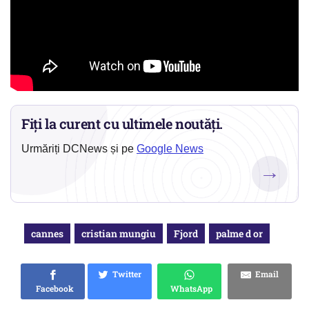
Fiți la curent cu ultimele noutăți.
Urmăriți DCNews și pe
Google News
→
cannes
cristian mungiu
Fjord
palme d or
Twitter
Email
Facebook
WhatsApp