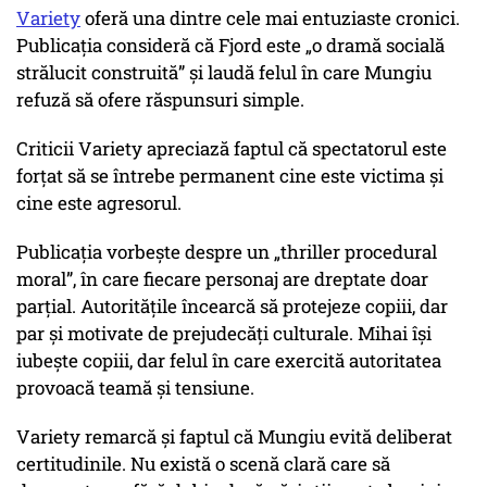
Variety
oferă una dintre cele mai entuziaste cronici.
Publicația consideră că Fjord este
„o dramă socială
strălucit construită”
și laudă felul în care Mungiu
refuză să ofere răspunsuri simple.
Criticii Variety apreciază faptul că spectatorul este
forțat să se întrebe permanent cine este victima și
cine este agresorul.
Publicația vorbește despre un
„thriller procedural
moral”
, în care fiecare personaj are dreptate doar
parțial. Autoritățile încearcă să protejeze copiii, dar
par și motivate de prejudecăți culturale. Mihai își
iubește copiii, dar felul în care exercită autoritatea
provoacă teamă și tensiune.
Variety remarcă și faptul că Mungiu evită deliberat
certitudinile. Nu există o scenă clară care să