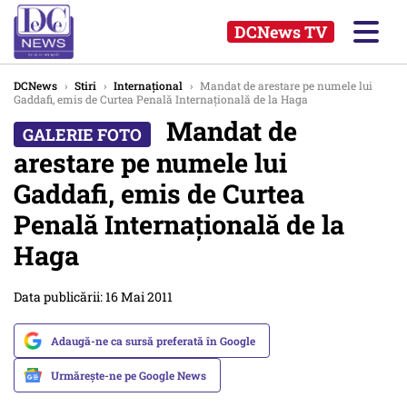
DCNews TV
DCNews
›
Stiri
›
Internațional
›
Mandat de arestare pe numele lui
Gaddafi, emis de Curtea Penală Internaţională de la Haga
Mandat de
arestare pe numele lui
Gaddafi, emis de Curtea
Penală Internaţională de la
Haga
Data publicării: 16 Mai 2011
Adaugă-ne ca sursă preferată în Google
Urmărește-ne pe Google News