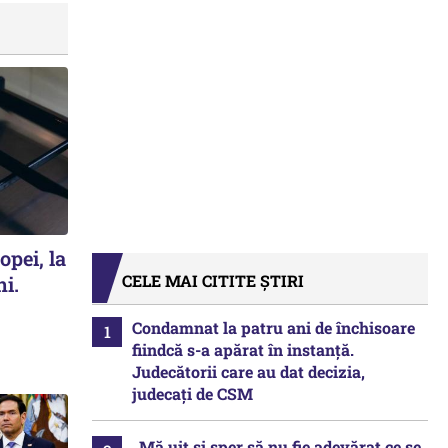
opei, la
CELE MAI CITITE ȘTIRI
ni.
Condamnat la patru ani de închisoare
fiindcă s-a apărat în instanță.
Judecătorii care au dat decizia,
judecați de CSM
„Mă uit și sper să nu fie adevărat ce se