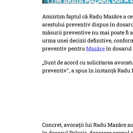
Amintim faptul că Radu Mazăre a cer
arestului preventiv dispus în dosarul
măsurii preventive nu mai poate fi at
urma unei decizii definitive, confor
preventiv pentru
Mazăre
în dosarul 
„Sunt de acord cu solicitarea avocat
preventiv", a spus în instanță Radu 
Concret, avocații lui Radu Mazăre au
în dosarul Polaris, deoarece scopul m