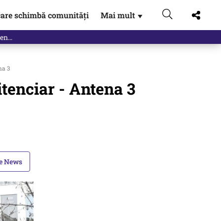
are schimbă comunități
Mai mult
▼
eac
na 3
tenciar - Antena 3
le News