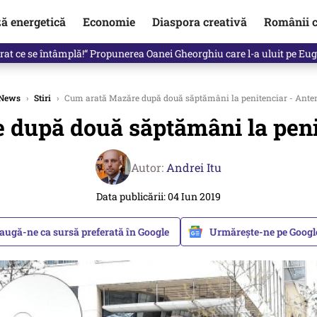
ză energetică
Economie
Diaspora creativă
Românii c
clinti pe Ilie Bolojan de la Palatul Victoria. Verdictul lui Bogdan Chiri
News
›
Stiri
›
Cum arată Mazăre după două săptămâni la penitenciar - Ante
după două săptămâni la peni
Autor:
Andrei Itu
Data publicării: 04 Iun 2019
augă-ne ca sursă preferată în Google
Urmărește-ne pe Goog