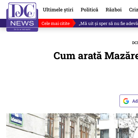
Ultimele știri
Politică
Război
Cri
Cele mai citite
Singurul lucru care l-ar putea 
DC
Cum arată Mazăre 
Ad