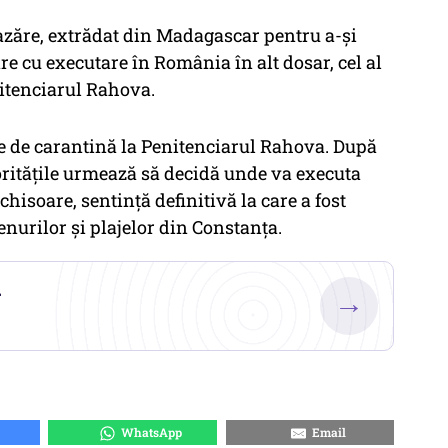
zăre, extrădat din Madagascar pentru a-şi
re cu executare în România în alt dosar, cel al
nitenciarul Rahova.
le de carantină la Penitenciarul Rahova. După
oritățile urmează să decidă unde va executa
isoare, sentință definitivă la care a fost
enurilor și plajelor din Constanța.
.
→
WhatsApp
Email