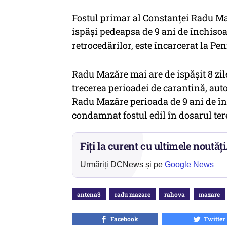
Fostul primar al Constanţei Radu Ma
ispăşi pedeapsa de 9 ani de închisoa
retrocedărilor, este încarcerat la Pe
Radu Mazăre mai are de ispășit 8 zi
trecerea perioadei de carantină, aut
Radu Mazăre perioada de 9 ani de înch
condamnat fostul edil în dosarul ter
Fiți la curent cu ultimele noutăți
Urmăriți DCNews și pe
Google News
antena3
radu mazare
rahova
mazare
Facebook
Twitter