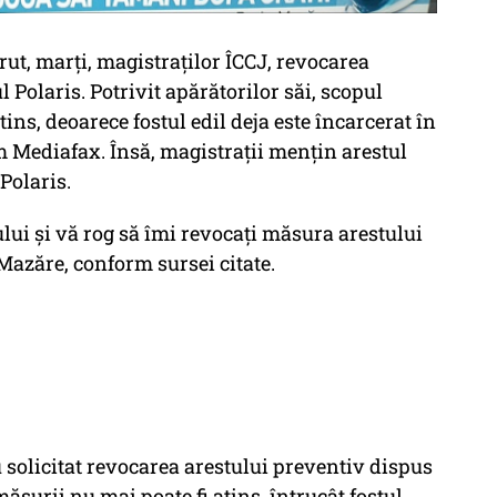
ut, marți, magistraților ÎCCJ, revocarea
 Polaris. Potrivit apărătorilor săi, scopul
ins, deoarece fostul edil deja este încarcerat în
m Mediafax. Însă, magistrații mențin arestul
Polaris.
ului și vă rog să îmi revocați măsura arestului
Mazăre, conform sursei citate.
 solicitat revocarea arestului preventiv dispus
ăsurii nu mai poate fi atins, întrucât fostul