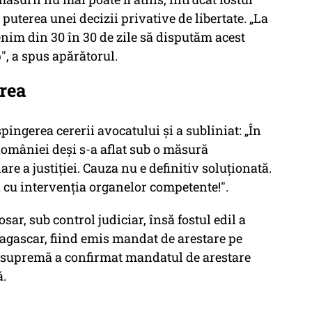
puterea unei decizii privative de libertate. „La
venim din 30 în 30 de zile să disputăm acest
, a spus apărătorul.
erea
pingerea cererii avocatului și a subliniat: „În
 României deși s-a aflat sub o măsură
re a justiției. Cauza nu e definitiv soluționată.
ră cu intervenția organelor competente!".
sar, sub control judiciar, însă fostul edil a
adagascar, fiind emis mandat de arestare pe
a supremă a confirmat mandatul de arestare
ă.