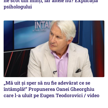
ne scot din minți, iar altele nu? Explicația
psihologului
„Mă uit și sper să nu fie adevărat ce se
întâmplă!“ Propunerea Oanei Gheorghiu
care l-a uluit pe Eugen Teodorovici / video