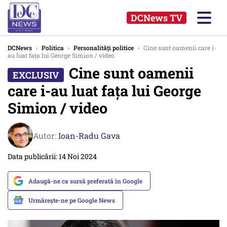
DCNews TV
DCNews
›
Politica
›
Personalități politice
›
Cine sunt oamenii care i-
au luat fața lui George Simion / video
Cine sunt oamenii
care i-au luat fața lui George
Simion / video
Autor:
Ioan-Radu Gava
Data publicării: 14 Noi 2024
Adaugă-ne ca sursă preferată în Google
Urmărește-ne pe Google News