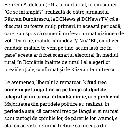
Ben Oni Ardelean (PNL) a mărturisit, în emisiunea
”Ce se întâmplă?”, realizată de către jurnalistul
Răzvan Dumitrescu, la DCNews și DCNewsTV, că a
discutat cu foarte mulți primari, în această perioadă,
care i-au spus că oamenii nu le-au urmat viziunea de
vot. ”Dom`ne, matale candidezi?/ Nu/ ”Eh, când vei
candida matale, te vom pe tine, acum lasă-ne în
pace” acesta ar fi fost scenariul electoral, în mediul
rural, în România înainte de turul I al alegerilor
prezidențiale, confirmat și de Răzvan Dumitrescu.
De asemenea, liberalul a remarcat: ”
Când trec
oamenii pe lângă tine ca pe lângă stâlpul de
telegraf și nu te mai întreabă nimic, ai o problemă.
Majoritatea din partidele politice au realizat, în
perioada asta, că oamenii trec pe lângă ei și nu mai
sunt curioși de opiniile lor, de părerile lor. Atunci, e
clar că această reformă trebuie să înceapă din