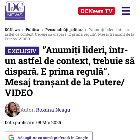
DCNews TV
DCNews
›
Politica
›
Personalități politice
›
”Anumiți lideri, într-un
astfel de context, trebuie să dispară. E prima regulă”. Mesaj tranșant de la
Putere/ VIDEO
”Anumiți lideri, într-
un astfel de context, trebuie să
dispară. E prima regulă”.
Mesaj tranșant de la Putere/
VIDEO
Autor:
Roxana Neagu
Data publicării: 08 Mai 2025
Adaugă-ne ca sursă preferată în Google