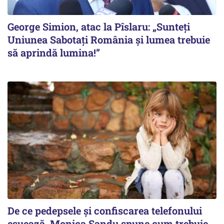
George Simion, atac la Pîslaru: „Sunteți
Uniunea Sabotați România și lumea trebuie
să aprindă lumina!”
De ce pedepsele și confiscarea telefonului
eșuează. Monica Sandu spune cum trebuie