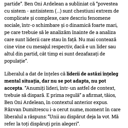
partide”. Ben Oni Ardelean a subliniat că ”povestea
cu sistem - antisistem (...) sunt chestiuni extrem de
complicate și complexe, care descriu fenomene
sociale, într-o schimbare și o dinamică foarte mari,
pe care trebuie să le analizăm înainte de a analiza
care sunt liderii care stau în față. Nu mai contează
cine vine cu mesajul respectiv, dacă e un lider sau
altul din partid, cât timp ei sunt dezafazați de
populație”.
Liberalul a dat de înțeles că
liderii de astăzi înțeleg
mental situația, dar nu se pot adapta, nu pot
accepta
. ”Anumiți lideri, într-un astfel de context,
trebuie să dispară. E prima regulă” a afirmat, tăios,
Ben Oni Ardelean, în contextul anterior expus.
Răzvan Dumitrescu i-a cerut nume, moment în care
liberalul a răspuns: ”Unii au dispărut deja la vot. Mă
refer la toți dispăruți prin alegeri”.