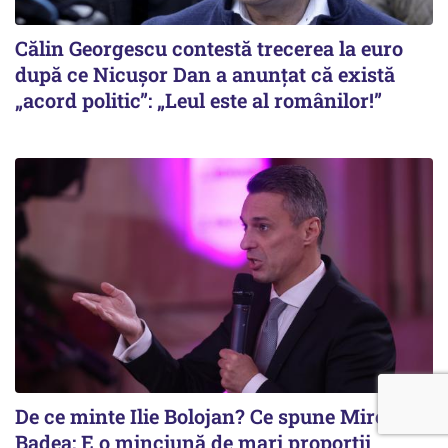
Călin Georgescu contestă trecerea la euro
după ce Nicușor Dan a anunțat că există
„acord politic”: „Leul este al românilor!”
De ce minte Ilie Bolojan? Ce spune Mircea
Badea: E o minciună de mari proporții