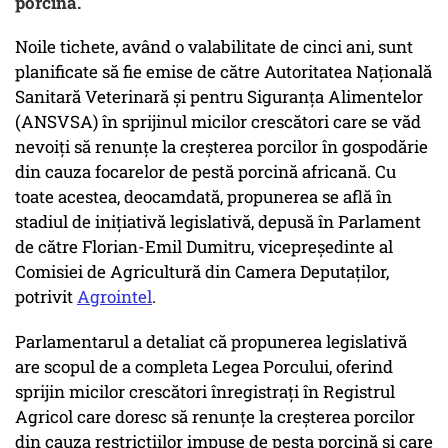
porcină.
Noile tichete, având o valabilitate de cinci ani, sunt
planificate să fie emise de către Autoritatea Națională
Sanitară Veterinară și pentru Siguranța Alimentelor
(ANSVSA) în sprijinul micilor crescători care se văd
nevoiți să renunțe la creșterea porcilor în gospodărie
din cauza focarelor de pestă porcină africană. Cu
toate acestea, deocamdată, propunerea se află în
stadiul de inițiativă legislativă, depusă în Parlament
de către Florian-Emil Dumitru, vicepreședinte al
Comisiei de Agricultură din Camera Deputaților,
potrivit
Agrointel
.
Parlamentarul a detaliat că propunerea legislativă
are scopul de a completa Legea Porcului, oferind
sprijin micilor crescători înregistrați în Registrul
Agricol care doresc să renunțe la creșterea porcilor
din cauza restricțiilor impuse de pesta porcină și care