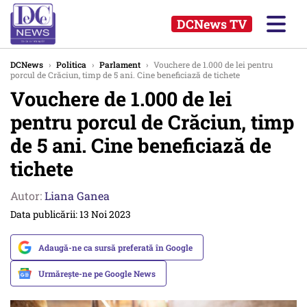
DCNews TV
DCNews
›
Politica
›
Parlament
›
Vouchere de 1.000 de lei pentru
porcul de Crăciun, timp de 5 ani. Cine beneficiază de tichete
Vouchere de 1.000 de lei
pentru porcul de Crăciun, timp
de 5 ani. Cine beneficiază de
tichete
Autor:
Liana Ganea
Data publicării: 13 Noi 2023
Adaugă-ne ca sursă preferată în Google
Urmărește-ne pe Google News