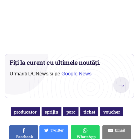
Fiți la curent cu ultimele noutăți.
Urmăriți DCNews și pe
Google News
→
producator
sprijin
porc
tichet
voucher
Twitter
Email
Facebook
WhatsApp