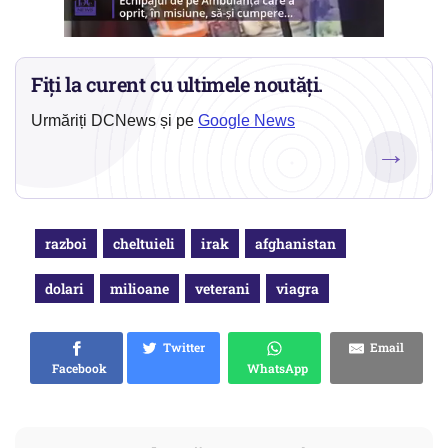
Fiți la curent cu ultimele noutăți.
Urmăriți DCNews și pe
Google News
→
razboi
cheltuieli
irak
afghanistan
dolari
milioane
veterani
viagra
Twitter
Email
Facebook
WhatsApp