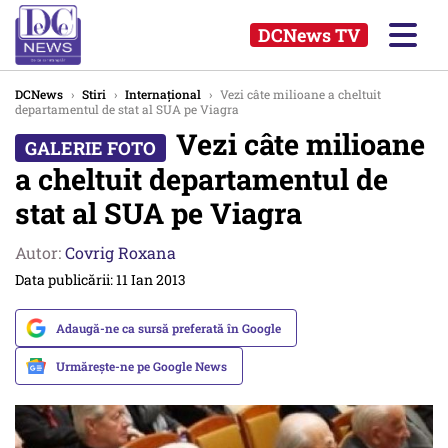
DCNews TV
DCNews
›
Stiri
›
Internațional
›
Vezi câte milioane a cheltuit
departamentul de stat al SUA pe Viagra
Vezi câte milioane
a cheltuit departamentul de
stat al SUA pe Viagra
Autor:
Covrig Roxana
Data publicării: 11 Ian 2013
Adaugă-ne ca sursă preferată în Google
Urmărește-ne pe Google News