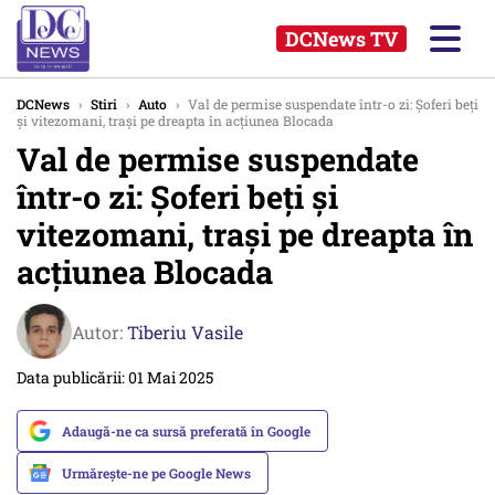
DCNews TV
DCNews
›
Stiri
›
Auto
›
Val de permise suspendate într-o zi: Șoferi beți
și vitezomani, trași pe dreapta în acțiunea Blocada
Val de permise suspendate
într-o zi: Șoferi beți și
vitezomani, trași pe dreapta în
acțiunea Blocada
Autor:
Tiberiu Vasile
Data publicării: 01 Mai 2025
Adaugă-ne ca sursă preferată în Google
Urmărește-ne pe Google News