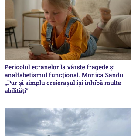
Pericolul ecranelor la vârste fragede și
analfabetismul funcțional. Monica Sandu:
„Pur și simplu creierașul își inhibă multe
abilități”