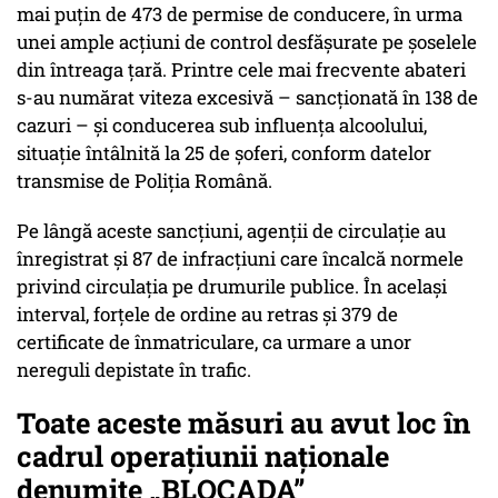
mai puțin de 473 de permise de conducere, în urma
unei ample acțiuni de control desfășurate pe șoselele
din întreaga țară. Printre cele mai frecvente abateri
s-au numărat viteza excesivă – sancționată în 138 de
cazuri – și conducerea sub influența alcoolului,
situație întâlnită la 25 de șoferi, conform datelor
transmise de Poliția Română.
Pe lângă aceste sancțiuni, agenții de circulație au
înregistrat și 87 de infracțiuni care încalcă normele
privind circulația pe drumurile publice. În același
interval, forțele de ordine au retras și 379 de
certificate de înmatriculare, ca urmare a unor
nereguli depistate în trafic.
Toate aceste măsuri au avut loc în
cadrul operațiunii naționale
denumite „BLOCADA”