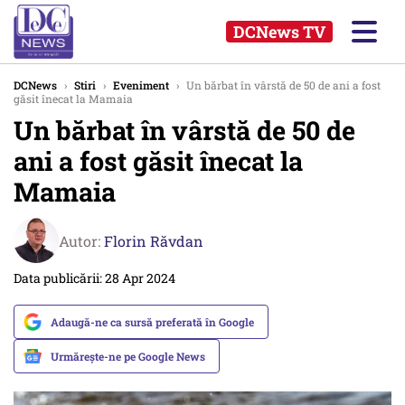
DCNews TV
DCNews
›
Stiri
›
Eveniment
›
Un bărbat în vârstă de 50 de ani a fost
găsit înecat la Mamaia
Un bărbat în vârstă de 50 de
ani a fost găsit înecat la
Mamaia
Autor:
Florin Răvdan
Data publicării: 28 Apr 2024
Adaugă-ne ca sursă preferată în Google
Urmărește-ne pe Google News