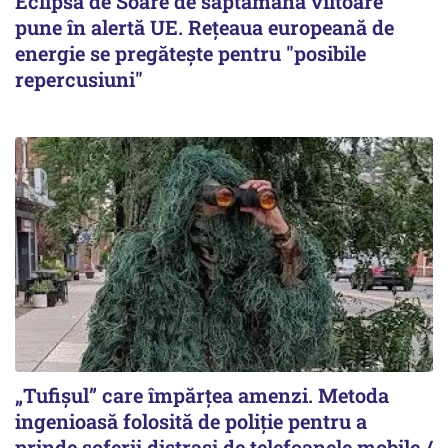
Eclipsa de Soare de săptămâna viitoare
pune în alertă UE. Rețeaua europeană de
energie se pregătește pentru "posibile
repercusiuni"
„Tufișul” care împărțea amenzi. Metoda
ingenioasă folosită de poliție pentru a
prinde șoferii distrași de telefoanele mobile /