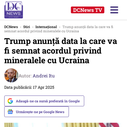
DCNews TV
DCNews
›
Stiri
›
Internațional
›
Trump anunță data la care va fi
semnat acordul privind mineralele cu Ucraina
Trump anunță data la care va
fi semnat acordul privind
mineralele cu Ucraina
Autor:
Andrei Itu
Data publicării: 17 Apr 2025
Adaugă-ne ca sursă preferată în Google
Urmărește-ne pe Google News