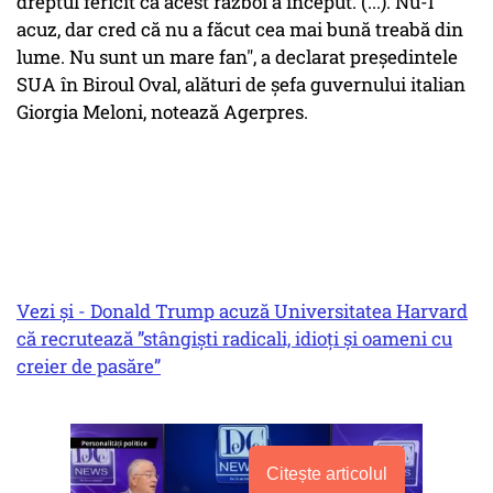
dreptul fericit că acest război a început. (...). Nu-l
acuz, dar cred că nu a făcut cea mai bună treabă din
lume. Nu sunt un mare fan", a declarat preşedintele
SUA în Biroul Oval, alături de şefa guvernului italian
Giorgia Meloni, notează Agerpres.
Vezi și - Donald Trump acuză Universitatea Harvard
că recrutează ”stângişti radicali, idioţi şi oameni cu
creier de pasăre”
Citește articolul