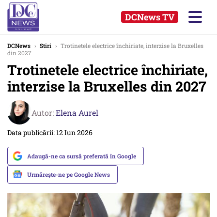
DCNews TV
DCNews
›
Stiri
›
Trotinetele electrice închiriate, interzise la Bruxelles
din 2027
Trotinetele electrice închiriate,
interzise la Bruxelles din 2027
Autor:
Elena Aurel
Data publicării: 12 Iun 2026
Adaugă-ne ca sursă preferată în Google
Urmărește-ne pe Google News