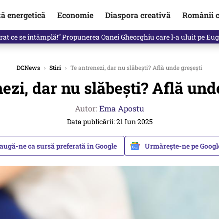
ză energetică
Economie
Diaspora creativă
Românii c
de premier. Cine ar putea conduce Guvernul din septembrie
DCNews
›
Stiri
›
Te antrenezi, dar nu slăbești? Află unde greșești
ezi, dar nu slăbești? Află und
Autor:
Ema Apostu
Data publicării: 21 Iun 2025
augă-ne ca sursă preferată în Google
Urmărește-ne pe Goog