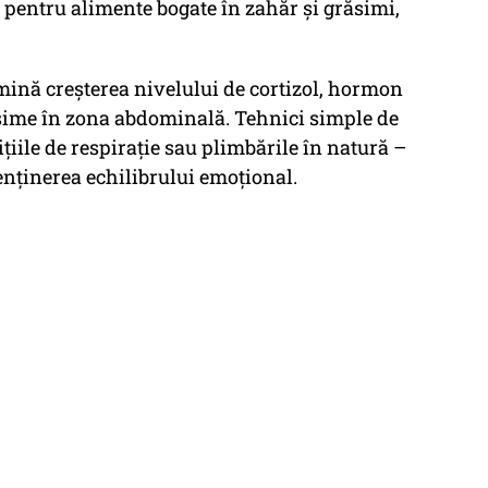
 pentru alimente bogate în zahăr și grăsimi,
rmină creșterea nivelului de cortizol, hormon
sime în zona abdominală. Tehnici simple de
ițiile de respirație sau plimbările în natură –
menținerea echilibrului emoțional.