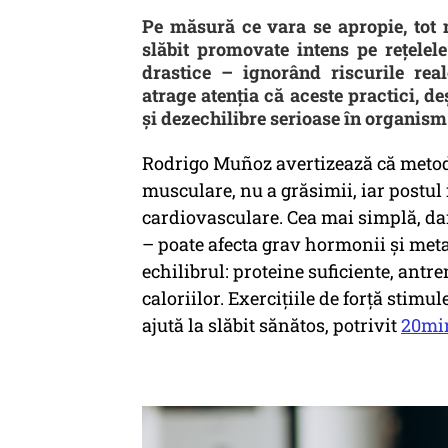
Pe măsură ce vara se apropie, tot
slăbit promovate intens pe rețelele
drastice – ignorând riscurile re
atrage atenția că aceste practici, de
și dezechilibre serioase în organism
Rodrigo Muñoz avertizează că metod
musculare, nu a grăsimii, iar postul 
cardiovasculare. Cea mai simplă, da
– poate afecta grav hormonii și meta
echilibrul: proteine suficiente, antr
caloriilor. Exercițiile de forță stim
ajută la slăbit sănătos, potrivit
20mi