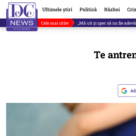
Ultimele știri
Politică
Război
Cri
Cele mai citite
Revine în scenă o propunere 
Te antren
Ad