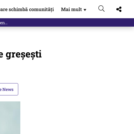
are schimbă comunități
Mai mult
▼
e greșești
le News