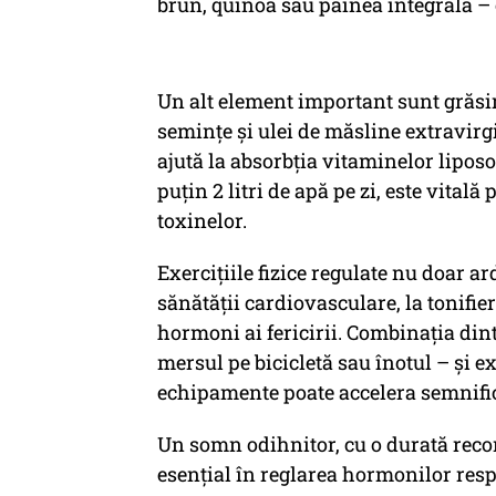
brun, quinoa sau pâinea integrală – 
Un alt element important sunt grăsi
semințe și ulei de măsline extravirgi
ajută la absorbția vitaminelor lipos
puțin 2 litri de apă pe zi, este vital
toxinelor.
Exercițiile fizice regulate nu doar ar
sănătății cardiovasculare, la tonifier
hormoni ai fericirii. Combinația din
mersul pe bicicletă sau înotul – și ex
echipamente poate accelera semnific
Un somn odihnitor, cu o durată recom
esențial în reglarea hormonilor respo