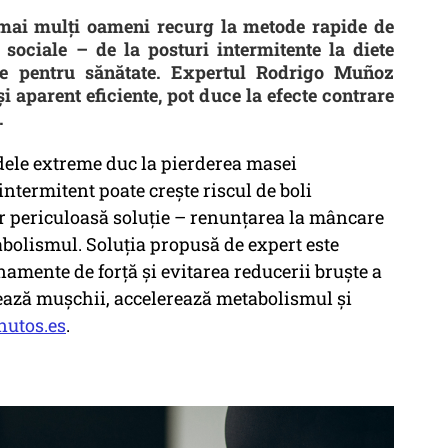
 mai mulți oameni recurg la metode rapide de
 sociale – de la posturi intermitente la diete
ale pentru sănătate. Expertul Rodrigo Muñoz
și aparent eficiente, pot duce la efecte contrare
.
ele extreme duc la pierderea masei
intermitent poate crește riscul de boli
r periculoasă soluție –
renunțarea la mâncare
bolismul. Soluția propusă de expert este
enamente de forță și evitarea reducerii bruște a
ulează mușchii, accelerează metabolismul și
nutos.es
.