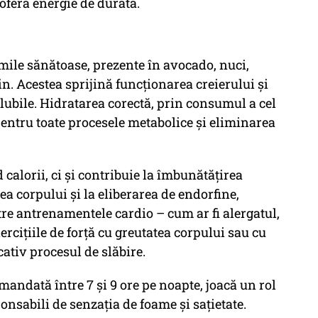
oferă energie de durată.
mile sănătoase, prezente în avocado, nuci,
n. Acestea sprijină funcționarea creierului și
olubile. Hidratarea corectă, prin consumul a cel
ă pentru toate procesele metabolice și eliminarea
d calorii, ci și contribuie la îmbunătățirea
ea corpului și la eliberarea de endorfine,
tre antrenamentele cardio – cum ar fi alergatul,
ercițiile de forță cu greutatea corpului sau cu
ativ procesul de slăbire.
andată între 7 și 9 ore pe noapte, joacă un rol
nsabili de senzația de foame și sațietate.