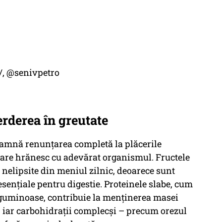
/, @senivpetro
ierderea în greutate
amnă renunțarea completă la plăcerile
 care hrănesc cu adevărat organismul. Fructele
e nelipsite din meniul zilnic, deoarece sunt
esențiale pentru digestie. Proteinele slabe, cum
 leguminoase, contribuie la menținerea masei
e, iar carbohidrații complecși – precum orezul