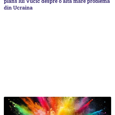
plâns lui Vucic despre o altă mare problemă
din Ucraina