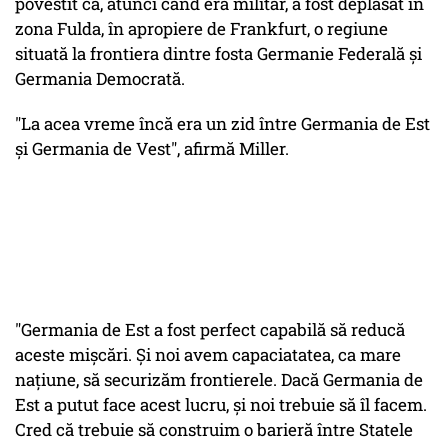
povestit că, atunci când era militar, a fost deplasat în
zona Fulda, în apropiere de Frankfurt, o regiune
situată la frontiera dintre fosta Germanie Federală şi
Germania Democrată.
"La acea vreme încă era un zid între Germania de Est
şi Germania de Vest", afirmă Miller.
"Germania de Est a fost perfect capabilă să reducă
aceste mişcări. Şi noi avem capaciatatea, ca mare
naţiune, să securizăm frontierele. Dacă Germania de
Est a putut face acest lucru, şi noi trebuie să îl facem.
Cred că trebuie să construim o barieră între Statele