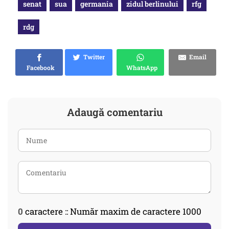
senat
sua
germania
zidul berlinului
rfg
rdg
Twitter
Email
Facebook
WhatsApp
Adaugă comentariu
0
caractere :: Număr maxim de caractere 1000