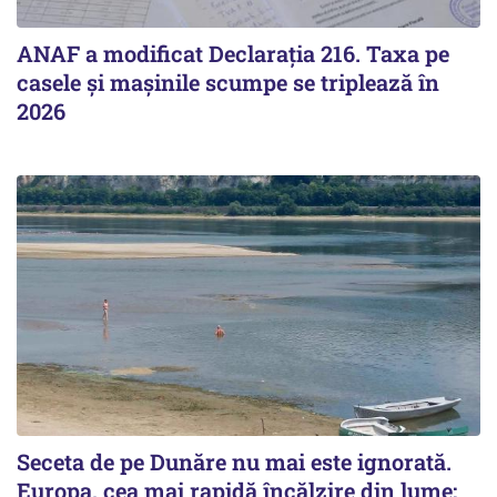
ANAF a modificat Declarația 216. Taxa pe
casele și mașinile scumpe se triplează în
2026
Seceta de pe Dunăre nu mai este ignorată.
Europa, cea mai rapidă încălzire din lume: