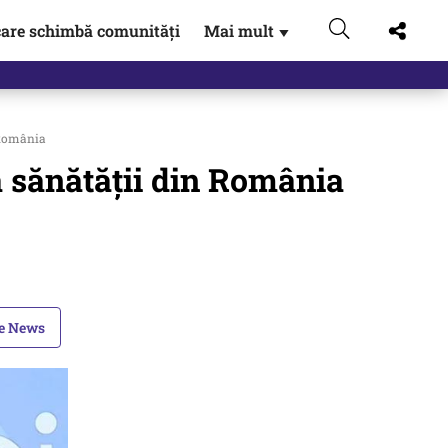
are schimbă comunități
Mai mult
▼
gen…
 România
a sănătății din România
le News