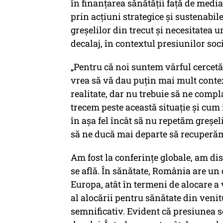
în finanțarea sănătății față de media
prin acțiuni strategice și sustenabil
greșelilor din trecut și necesitatea 
decalaj, în contextul presiunilor soc
„Pentru că noi suntem vârful cercetăr
vrea să vă dau puțin mai mult contex
realitate, dar nu trebuie să ne compl
trecem peste această situație și cum 
în așa fel încât să nu repetăm greșe
să ne ducă mai departe să recuperăm a
Am fost la conferințe globale, am dis
se află. În sănătate, România are un
Europa, atât în termeni de alocare a v
al alocării pentru sănătate din veni
semnificativ. Evident că presiunea s