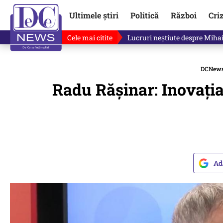
Ultimele știri
Politică
Război
Cri
Cele mai citite
„Mă uit și sper să nu fie ade
DCNew
Radu Rășinar: Inovația
Ad