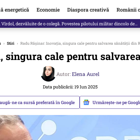
ză energetică
Economie
Diaspora creativă
Românii c
vărat ce se întâmplă!“ Propunerea Oanei Gheorghiu care l-a uluit pe Eu
s
›
Stiri
›
Radu Rășinar: Inovația, singura cale pentru salvarea sănătății din
, singura cale pentru salvare
Autor:
Elena Aurel
Data publicării: 19 Iun 2025
augă-ne ca sursă preferată în Google
Urmărește-ne pe Goog