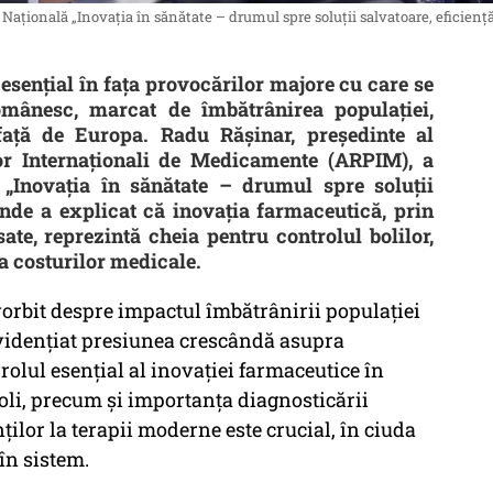
ațională „Inovația în sănătate – drumul spre soluții salvatoare, eficiență
esențial în fața provocărilor majore cu care se
omânesc, marcat de îmbătrânirea populației,
față de Europa. Radu Rășinar, președinte al
or Internaționali de Medicamente (ARPIM), a
 „Inovația în sănătate – drumul spre soluții
 unde a explicat că inovația farmaceutică, prin
ate, reprezintă cheia pentru controlul bolilor,
ea costurilor medicale.
orbit despre impactul îmbătrânirii populației
evidențiat presiunea crescândă asupra
 rolul esențial al inovației farmaceutice în
oli, precum și importanța diagnosticării
ților la terapii moderne este crucial, în ciuda
 în sistem.