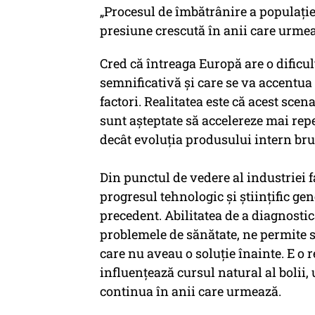
„Procesul de îmbătrânire a populației
presiune crescută în anii care urmează
Cred că întreaga Europă are o dificu
semnificativă și care se va accentua
factori. Realitatea este că acest scena
sunt așteptate să accelereze mai rep
decât evoluția produsului intern brut
Din punctul de vedere al industriei f
progresul tehnologic și științific ge
precedent. Abilitatea de a diagnosti
problemele de sănătate, ne permite s
care nu aveau o soluție înainte. E o 
influențează cursul natural al bolii,
continua în anii care urmează.