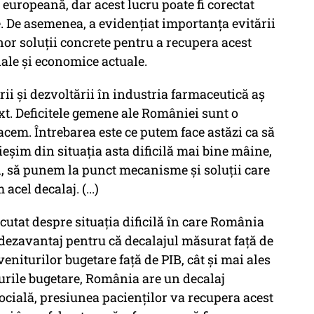
 europeană, dar acest lucru poate fi corectat
e. De asemenea, a evidențiat importanța evitării
unor soluții concrete pentru a recupera acest
iale și economice actuale.
ii și dezvoltării în industria farmaceutică aș
t. Deficitele gemene ale României sunt o
acem. Întrebarea este ce putem face astăzi ca să
ieșim din situația asta dificilă mai bine mâine,
li, să punem la punct mecanisme și soluții care
cel decalaj. (...)
cutat despre situația dificilă în care România
 dezavantaj pentru că decalajul măsurat față de
eniturilor bugetare față de PIB, cât și mai ales
turile bugetare, România are un decalaj
ocială, presiunea pacienților va recupera acest