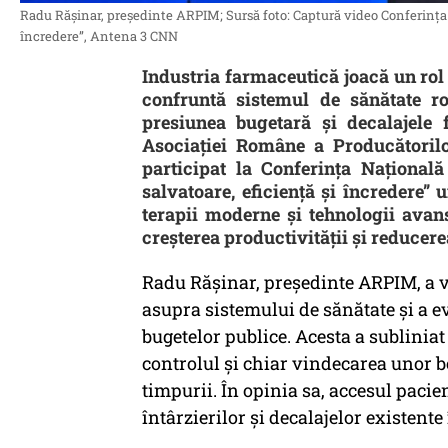
Radu Rășinar, președinte ARPIM; Sursă foto: Captură video Conferința N
încredere”, Antena 3 CNN
Industria farmaceutică joacă un rol 
confruntă sistemul de sănătate r
presiunea bugetară și decalajele 
Asociației Române a Producătoril
participat la Conferința Națională
salvatoare, eficiență și încredere”
terapii moderne și tehnologii avans
creșterea productivității și reducer
Radu Rășinar, președinte ARPIM, a v
asupra sistemului de sănătate și a 
bugetelor publice. Acesta a subliniat
controlul și chiar vindecarea unor b
timpurii. În opinia sa, accesul pacien
întârzierilor și decalajelor existente