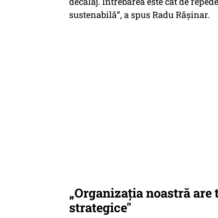
decalaj. Întrebarea este cât de repede
sustenabilă”, a spus Radu Rășinar.
„Organizația noastră are t
strategice"