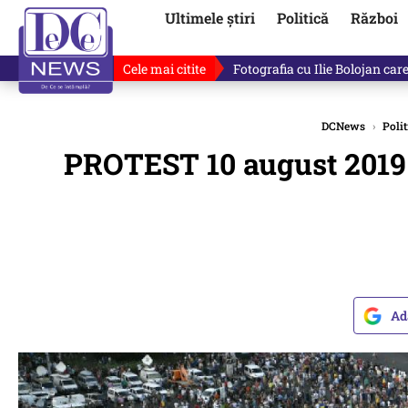
Ultimele știri
Politică
Război
Cele mai citite
Răzvan Dumitrescu îi cere scuze
DCNews
›
Polit
PROTEST 10 august 2019. 
Ad