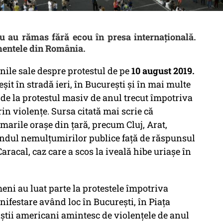
 nu au rămas fără ecou în presa internațională.
imentele din România.
nile sale despre protestul de pe
10 august 2019.
șit în stradă ieri, în București și în mai multe
de la protestul masiv de anul trecut împotriva
rin violențe. Sursa citată mai scrie că
n marile orașe din țară, precum Cluj, Arat,
fondul nemulțumirilor publice față de răspunsul
Caracal, caz care a scos la iveală hibe uriașe în
eni au luat parte la protestele împotriva
ifestare având loc în București, în Piața
iștii americani amintesc de violențele de anul