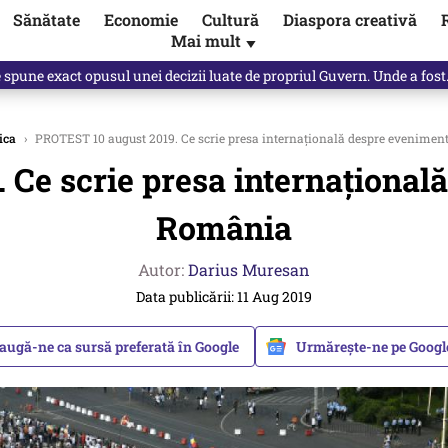
Sănătate
Economie
Cultură
Diaspora creativă
Mai mult
▼
, public, lui Ilie Bolojan / video
ica
›
PROTEST 10 august 2019. Ce scrie presa internațională despre evenimen
Ce scrie presa internațional
România
Autor:
Darius Muresan
Data publicării: 11 Aug 2019
augă-ne ca sursă preferată în Google
Urmărește-ne pe Goog