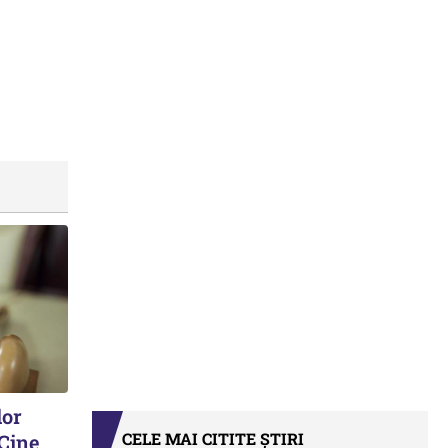
lor
CELE MAI CITITE ȘTIRI
 Cine