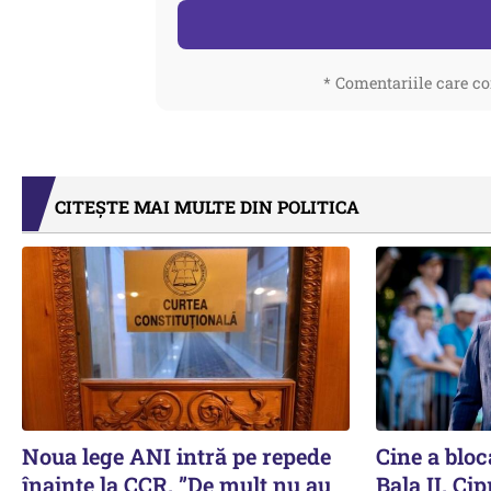
* Comentariile care co
CITEȘTE MAI MULTE DIN POLITICA
Noua lege ANI intră pe repede
Cine a bloca
înainte la CCR. ”De mult nu au
Bala II. Ci