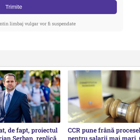
Trimite
ntin limbaj vulgar vor fi suspendate
t, de fapt, proiectul
CCR pune frână procese
prian Șerban, replică
pentru salarii mai mari.