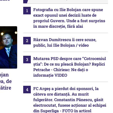
Fotografia cu Ilie Bolojan care spune
exact opusul unei decizii luate de
propriul Guvern. Unde a fost surprins
în mare discreție, fără alai
Răzvan Dumitrescu îi cere scuze,
public, lui Ilie Bolojan / video
Mutarea PSD despre care ”Cotroceniul
știa”: De ce nu pleacă Bolojan? Replici
Petrache - Chirieac: Ne dați o
ojan
informație VIDEO
ea, de
ătire
FC Argeș a pierdut doi sponsori, la
câteva ore distanță. Au murit
fulgerător. Constantin Pănescu, găsit
electrocutat, fusese acționar al echipei
din Superliga - FOTO în articol