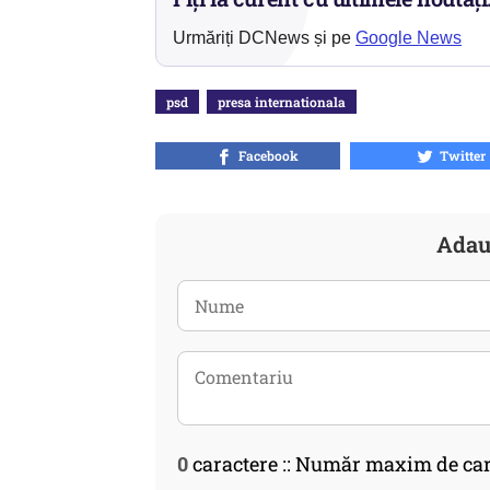
Urmăriți DCNews și pe
Google News
psd
presa internationala
Facebook
Twitter
Adau
0
caractere :: Număr maxim de car