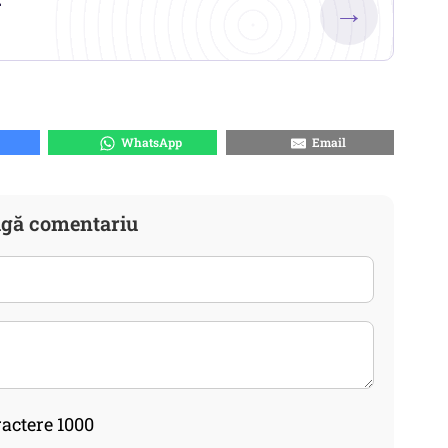
→
WhatsApp
Email
gă comentariu
actere 1000