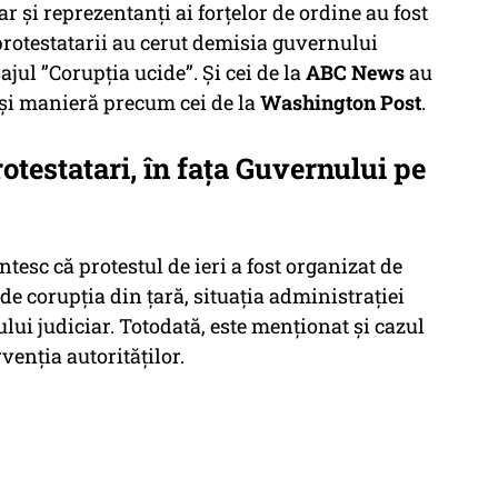
r și reprezentanți ai forțelor de ordine au fost
rotestatarii au cerut demisia guvernului
jul ”Corupția ucide”. Și cei de la
ABC News
au
ași manieră precum cei de la
Washington Post
.
testatari, în fața Guvernului pe
tesc că protestul de ieri a fost organizat de
 corupția din țară, situația administrației
lui judiciar. Totodată, este menționat și cazul
venția autorităților.