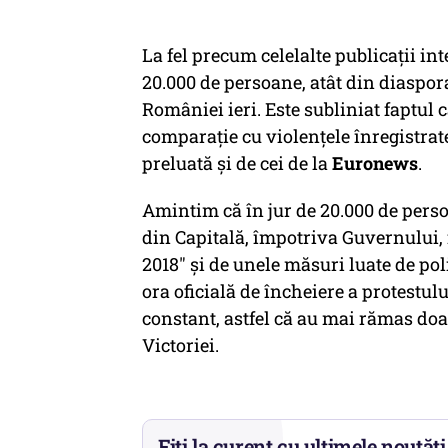
La fel precum celelalte publicații in
20.000 de persoane, atât din diaspora
României ieri. Este subliniat faptul 
comparație cu violențele înregistrate
preluată și de cei de la
Euronews
.
Amintim că în jur de 20.000 de perso
din Capitală, împotriva Guvernului, 
2018" şi de unele măsuri luate de pol
ora oficială de încheiere a protestulu
constant, astfel că au mai rămas doa
Victoriei.
Fiți la curent cu ultimele noutăți