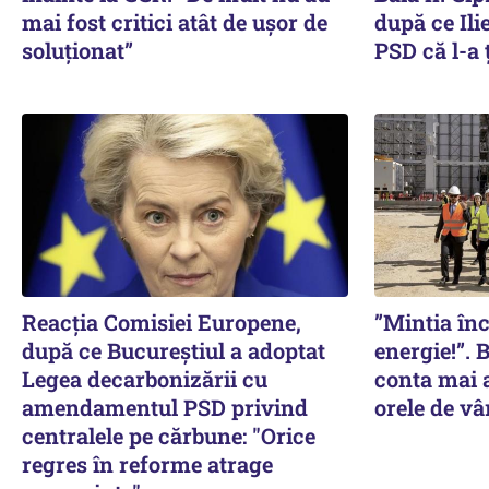
mai fost critici atât de ușor de
după ce Ili
soluționat”
PSD că l-a 
Reacția Comisiei Europene,
”Mintia în
după ce Bucureștiul a adoptat
energie!”. 
Legea decarbonizării cu
conta mai a
amendamentul PSD privind
orele de vâ
centralele pe cărbune: "Orice
regres în reforme atrage