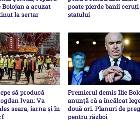
e Bolojan a acuzat
poate pierde banii ceruți
ținut la sertar
statului
cepe să producă
Premierul demis Ilie Bol
Bogdan Ivan: Va
anunță că a încălcat leg
les seara, iarna și în
două ori. Planuri de preg
rf
pentru război