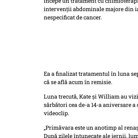
începe un tratament cu chimioterapie
intervenții abdominale majore din ia
nespecificat de cancer.
Ea a finalizat tratamentul în luna se
că se află acum în remisie.
Luna trecută, Kate și William au vizi
sărbători cea de-a 14-a aniversare a c
videoclip.
„Primăvara este un anotimp al renaște
După zilele întunecate ale iernii, lume