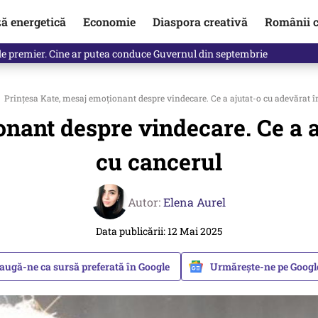
ză energetică
Economie
Diaspora creativă
Românii c
de premier. Cine ar putea conduce Guvernul din septembrie
Prințesa Kate, mesaj emoționant despre vindecare. Ce a ajutat-o cu adevărat î
nant despre vindecare. Ce a a
cu cancerul
Autor:
Elena Aurel
Data publicării: 12 Mai 2025
augă-ne ca sursă preferată în Google
Urmărește-ne pe Goog