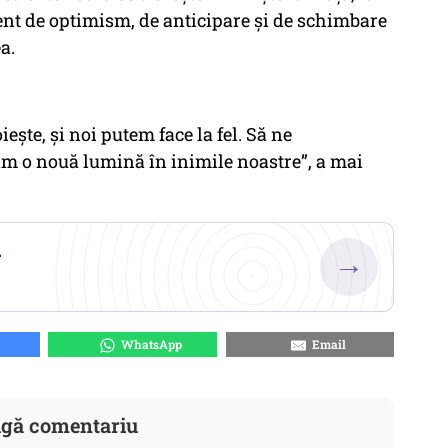
ent de optimism, de anticipare și de schimbare
a.
ește, și noi putem face la fel. Să ne
im o nouă lumină în inimile noastre”, a mai
.
→
WhatsApp
Email
gă comentariu