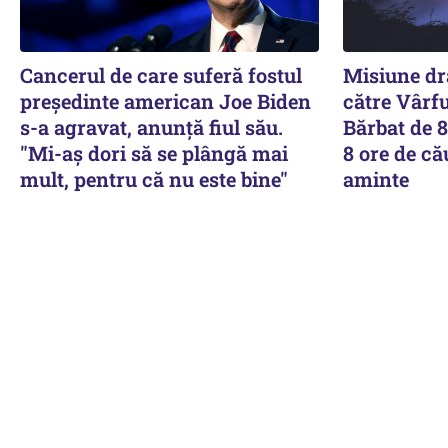
Cancerul de care suferă fostul
Misiune dr
preşedinte american Joe Biden
către Vârf
s-a agravat, anunță fiul său.
Bărbat de 8
"Mi-aș dori să se plângă mai
8 ore de cău
mult, pentru că nu este bine"
aminte