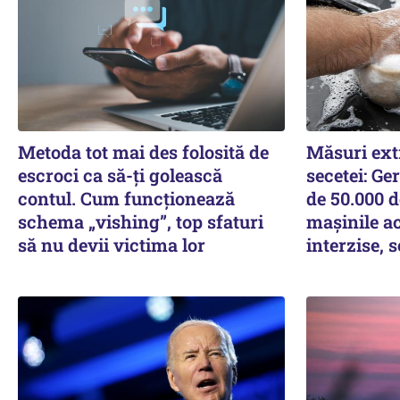
Metoda tot mai des folosită de
Măsuri ext
escroci ca să-ți golească
secetei: Ge
contul. Cum funcționează
de 50.000 d
schema „vishing”, top sfaturi
mașinile ac
să nu devii victima lor
interzise,