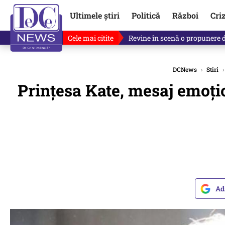
Ultimele știri
Politică
Război
Cri
Cele mai citite
Revine în scenă o propunere 
DCNews
›
Stiri
›
Prințesa Kate, mesaj emoțio
Ad