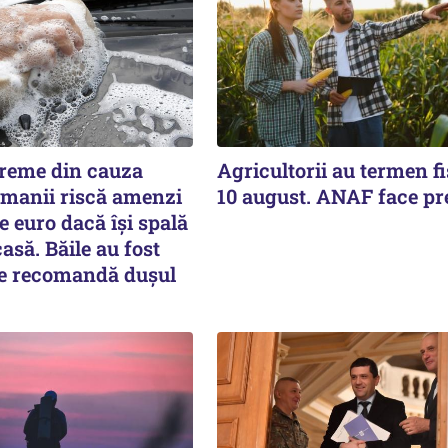
reme din cauza
Agricultorii au termen fi
rmanii riscă amenzi
10 august. ANAF face pr
e euro dacă își spală
asă. Băile au fost
 se recomandă dușul