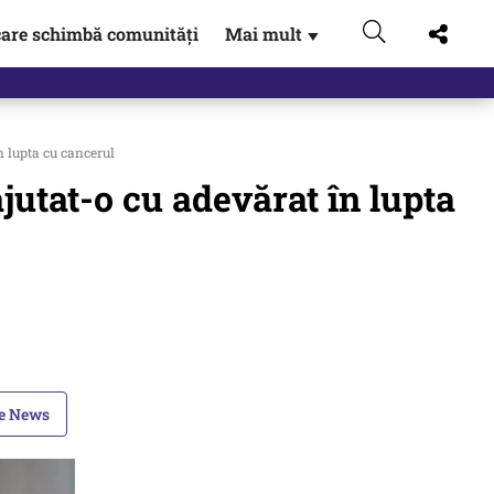
are schimbă comunități
Mai mult
▼
n lupta cu cancerul
jutat-o cu adevărat în lupta
le News