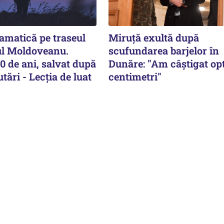
amatică pe traseul
Miruță exultă după
ul Moldoveanu.
scufundarea barjelor în
0 de ani, salvat după
Dunăre: "Am câștigat op
tări - Lecția de luat
centimetri"