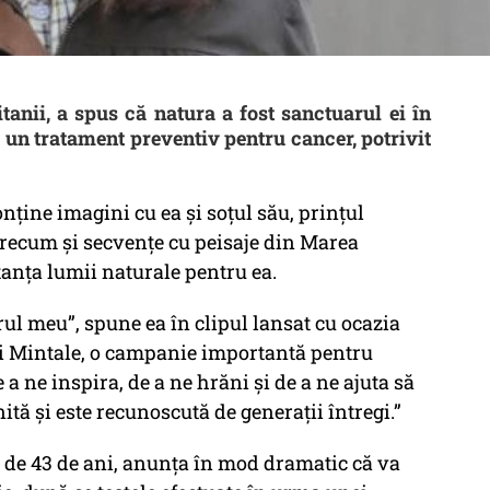
tanii, a spus că natura a fost sanctuarul ei în
 un tratament preventiv pentru cancer, potrivit
onține imagini cu ea și soțul său, prințul
recum și secvențe cu peisaje din Marea
tanța lumii naturale pentru ea.
rul meu”, spune ea în clipul lansat cu ocazia
ii Mintale, o campanie importantă pentru
 a ne inspira, de a ne hrăni și de a ne ajuta să
tă și este recunoscută de generații întregi.”
 de 43 de ani, anunța în mod dramatic că va