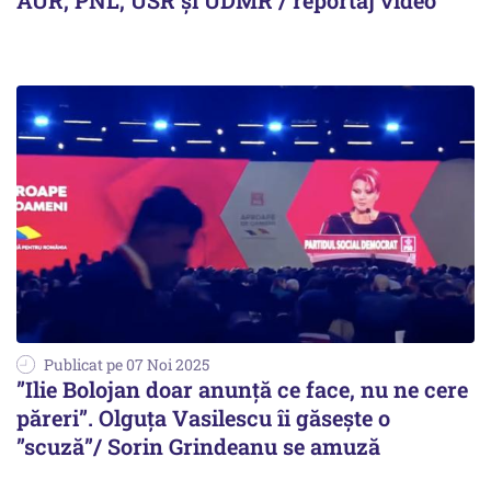
AUR, PNL, USR și UDMR / reportaj video
Publicat pe 07 Noi 2025
”Ilie Bolojan doar anunță ce face, nu ne cere
păreri”. Olguța Vasilescu îi găsește o
”scuză”/ Sorin Grindeanu se amuză