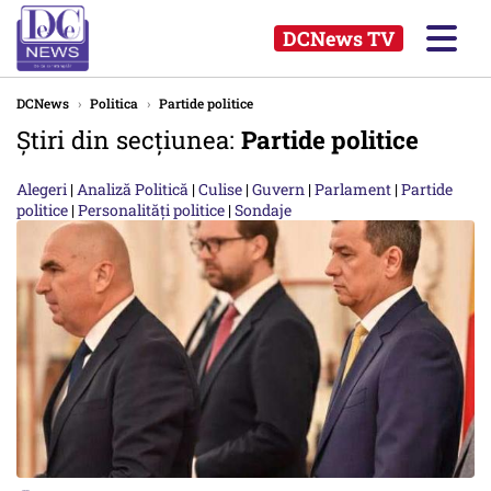
DCNews TV
DCNews
›
Politica
›
Partide politice
Știri din secțiunea:
Partide politice
Alegeri
|
Analiză Politică
|
Culise
|
Guvern
|
Parlament
|
Partide
politice
|
Personalități politice
|
Sondaje