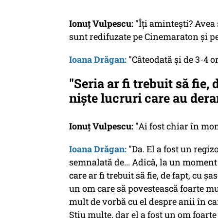
Ionuț Vulpescu:
"Îți amintești? Avea 
sunt redifuzate pe Cinemaraton și pe
Ioana Drăgan:
"Câteodată și de 3-4 ori
"Seria ar fi trebuit să fie,
niște lucruri care au deran
Ionuț Vulpescu:
"Ai fost chiar în mo
Ioana Drăgan:
"Da. El a fost un regiz
semnalată de... Adică, la un moment 
care ar fi trebuit să fie, de fapt, cu ș
un om care să povestească foarte mul
mult de vorbă cu el despre anii în ca
Știu multe, dar el a fost un om foarte 