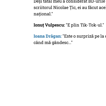
Deși tatăl meu a considerat BD-urile
scriitorul Nicolae Țic, ei au făcut ac
național."
Ionuț Vulpescu:
"E plin Tik-Tok-ul."
Ioana Drăgan:
"Este o surpriză pe la 
când mă gândesc..."