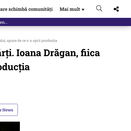
are schimbă comunități
Mai mult
▼
lui, spune de ce s-a oprit producția
ți. Ioana Drăgan, fiica
oducția
le News