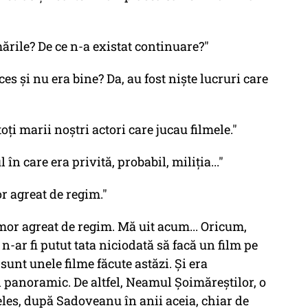
mările? De ce n-a existat continuare?"
s și nu era bine? Da, au fost niște lucruri care
oți marii noștri actori care jucau filmele."
în care era privită, probabil, miliția..."
r agreat de regim."
mor agreat de regim. Mă uit acum... Oricum,
n-ar fi putut tata niciodată să facă un film pe
sunt unele filme făcute astăzi. Și era
 panoramic. De altfel, Neamul Șoimăreștilor, o
eles, după Sadoveanu în anii aceia, chiar de