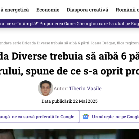
ză energetică
Economie
Diaspora creativă
Românii c
in electronic, decizia luată astăzi de Guvern pentru toți românii
ndara serie Brigada Diverse trebuia să aibă 6 părți. Ioana Drăgan, fiica regizoru
a Diverse trebuia să aibă 6 păr
rului, spune de ce s-a oprit pr
Autor:
Tiberiu Vasile
Data publicării: 22 Mai 2025
augă-ne ca sursă preferată în Google
Urmărește-ne pe Goog