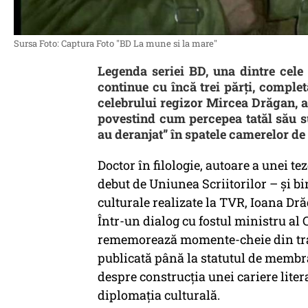
Sursa Foto: Captura Foto "BD La mune si la mare"
Legenda seriei BD, una dintre cele 
continue cu încă trei părți, complet
celebrului regizor Mircea Drăgan, a 
povestind cum percepea tatăl său su
au deranjat” în spatele camerelor de 
Doctor în filologie, autoare a unei 
debut de Uniunea Scriitorilor – și b
culturale realizate la TVR, Ioana Dr
Într-un dialog cu fostul ministru al 
rememorează momente-cheie din tras
publicată până la statutul de membră
despre construcția unei cariere litera
diplomația culturală.