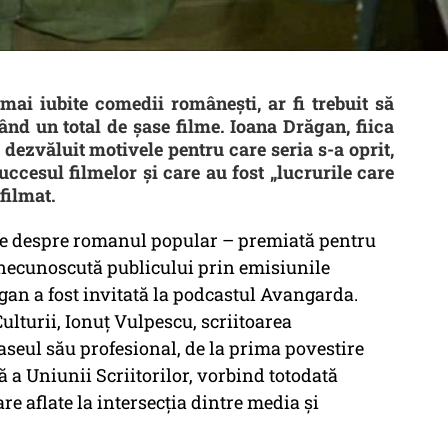
mai iubite comedii românești, ar fi trebuit să
ând un total de șase filme. Ioana Drăgan, fiica
dezvăluit motivele pentru care seria s-a oprit,
ccesul filmelor și care au fost „lucrurile care
filmat.
teze despre romanul popular – premiată pentru
inecunoscută publicului prin emisiunile
ăgan a fost invitată la podcastul Avangarda.
Culturii, Ionuț Vulpescu, scriitoarea
eul său profesional, de la prima povestire
 a Uniunii Scriitorilor, vorbind totodată
re aflate la intersecția dintre media și