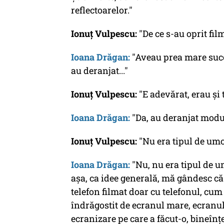
reflectoarelor."
Ionuț Vulpescu:
"De ce s-au oprit fil
Ioana Drăgan:
"Aveau prea mare succe
au deranjat..."
Ionuț Vulpescu:
"E adevărat, erau și t
Ioana Drăgan:
"Da, au deranjat modul 
Ionuț Vulpescu:
"Nu era tipul de umo
Ioana Drăgan:
"Nu, nu era tipul de u
așa, ca idee generală, mă gândesc că 
telefon filmat doar cu telefonul, cum 
îndrăgostit de ecranul mare, ecranul
ecranizare pe care a făcut-o, bineînț