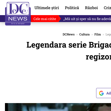
Ultimele știri
Politică
Război
Cri
Cele mai citite
Ce se întâmplă cu primul bulet
DCNews
›
Cultura
›
Film
›
Lege
Legendara serie Brigad
regizo
Ad