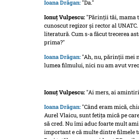
Ioana Drăgan:
"Da."
Ionuț Vulpescu:
"Părinții tăi, mama ta
cunoscut regizor și rector al UNATC. 
literatură. Cum s-a făcut trecerea ast
prima?"
Ioana Drăgan:
"Ah, nu, părinții mei 
lumea filmului, nici nu am avut vreo
Ionuț Vulpescu:
"Ai mers, ai amintiri
Ioana Drăgan:
"Când eram mică, chiar
Aurel Vlaicu, sunt fetița mică pe car
să cred. Nu îmi aduc foarte mult ami
important e că multe dintre filmele 