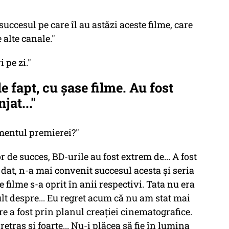
succesul pe care îl au astăzi aceste filme, care
 alte canale."
 pe zi."
 de fapt, cu șase filme. Au fost
jat..."
mentul premierei?"
or de succes, BD-urile au fost extrem de... A fost
dat, n-a mai convenit succesul acesta și seria
ase filme s-a oprit în anii respectivi. Tata nu era
t despre... Eu regret acum că nu am stat mai
re a fost prin planul creației cinematografice.
retras și foarte... Nu-i plăcea să fie în lumina