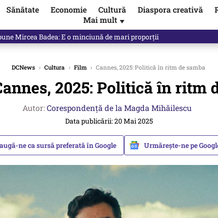
Sănătate
Economie
Cultură
Diaspora creativă
Mai mult
▼
ictor Ponta ne dă răspunsul
DCNews
›
Cultura
›
Film
›
Cannes, 2025: Politică în ritm de samba
annes, 2025: Politică în ritm
Autor:
Corespondență de la Magda Mihăilescu
Data publicării: 20 Mai 2025
augă-ne ca sursă preferată în Google
Urmărește-ne pe Goog