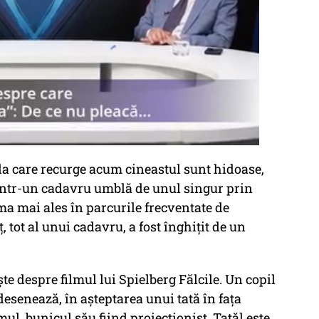
 la care recurge acum cineastul sunt hidoase,
dintr-un cadavru umblă de unul singur prin
a mai ales în parcurile frecventate de
 tot al unui cadavru, a fost înghițit de un
te despre filmul lui Spielberg Fălcile. Un copil
 desenează, în așteptarea unui tată în fața
mul, bunicul său fiind proiecționist. Tatăl este