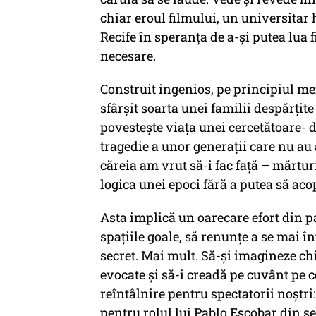
chiar eroul filmului, un universitar 
Recife în speranța de a-și putea lua f
necesare.
Construit ingenios, pe principiul me
sfârșit soarta unei familii despărțite 
povestește viața unei cercetătoare-
tragedie a unor generații care nu au
căreia am vrut să-i fac față – mărturi
logica unei epoci fără a putea să acop
Asta implică un oarecare efort din pa
spațiile goale, să renunțe a se mai î
secret. Mai mult. Să-și imagineze ch
evocate și să-i creadă pe cuvânt pe 
reîntâlnire pentru spectatorii noștr
pentru rolul lui Pablo Escobar din se