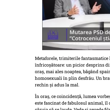
Metaforele, trimiterile fantasmatice
înfricoșătoare: un picior desprins 
oraș, mai ales noaptea, băgând spaim
homosexuali în plin desfrâu. Un braț,
rechin și adus la mal.
În oraș, ce coincidență, lumea vorbeș
este fascinat de fabulosul animal, îl
căruia să se laude. Vede și revede fil