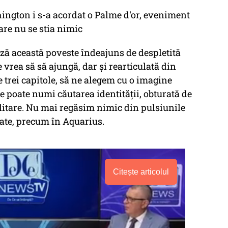
hington i s-a acordat o Palme d'or, eveniment
are nu se stia nimic
ază această poveste îndeajuns de despletită
 vrea să să ajungă, dar și rearticulată din
e trei capitole, să ne alegem cu o imagine
e poate numi căutarea identității, obturată de
militare. Nu mai regăsim nimic din pulsiunile
izate, precum în Aquarius.
Citește articolul