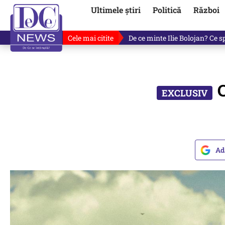
Ultimele știri
Politică
Război
Cele mai citite
De ce a mințit Ilie Bolojan? V
C
Ad