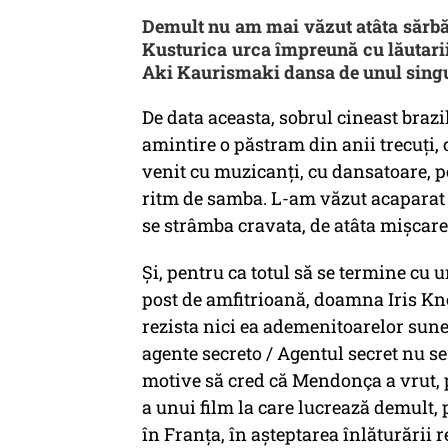
Demult nu am mai văzut atâta sărbă
Kusturica urca împreună cu lăutarii
Aki Kaurismaki dansa de unul singur
De data aceasta, sobrul cineast bra
amintire o păstram din anii trecuți,
venit cu muzicanți, cu dansatoare, p
ritm de samba. L-am văzut acaparat cu
se strâmba cravata, de atâta mișcare
Și, pentru ca totul să se termine cu un
post de amfitrioană, doamna Iris Kno
rezista nici ea ademenitoarelor sunet
agente secreto / Agentul secret nu 
motive să cred că Mendonça a vrut, p
a unui film la care lucrează demult, 
în Franța, în așteptarea înlăturării