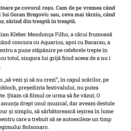
toare pe covorul roșu. Cam de pe vremea când
 lui Goran Bregovic sau, ceva mai târziu, când
, sărind din treaptă în treaptă.
zilian Kleber Mendonça Filho, a cărui frumoasă
 când concura cu Aquarius, apoi cu Bacarau, a
entru a pune stăpânire pe celebrele trepte în
 totul, singura lui grijă fiind aceea de a nu i
.
 „să vezi și să nu crezi”, în capul scărilor, pe
bloch, președinta festivalului, nu putea
e. Știam că filmul ce urma să fie văzut, O
se anunța drept unul muzical, dar aveam destule
ur și simplu, să sărbătorească ieșirea în lume
pentru care a trebuit să se autoexileze un timp
 regimului Bolsonaro.