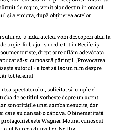
hărțuit de regim, venit clandestin în orașul
iul și a emigra, după obținerea actelor
rsului de-a-ndăratelea, vom descoperi abia la
de urgie: fiul, ajuns medic tot în Recife, își
 documentariste, drept care aflăm adevărata
 apucat să-și cunoască părinții. „Provocarea
sește autorul - a fost să fac un film despre
ăr tot terenul”.
rtea spectatorului, solicitat să umple el
ntreba de ce titlul vorbește dspre un agent
iar sonoritățile unei samba neauzite, dar
cei care au dansat-o cândva. O binemeritată
i: protagonist este Wagner Moura, cunoscut
rialul Narcos difuzat de Netflix.