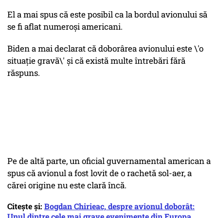
El a mai spus că este posibil ca la bordul avionului să
se fi aflat numeroși americani.
Biden a mai declarat că doborârea avionului este \'o
situație gravă\' și că există multe întrebări fără
răspuns.
Pe de altă parte, un oficial guvernamental american a
spus că avionul a fost lovit de o rachetă sol-aer, a
cărei origine nu este clară încă.
Citește și:
Bogdan Chirieac, despre avionul doborât:
Unul dintre cele mai grave evenimente din Europa