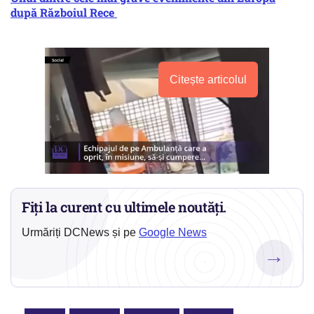
după Războiul Rece
Citește articolul
Fiți la curent cu ultimele noutăți.
Urmăriți DCNews și pe
Google News
→