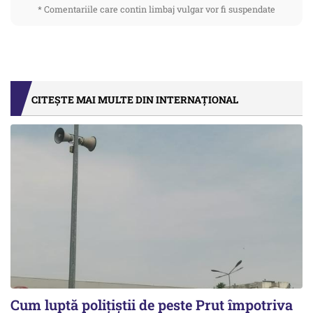
* Comentariile care contin limbaj vulgar vor fi suspendate
CITEȘTE MAI MULTE DIN INTERNAȚIONAL
Cum luptă polițiștii de peste Prut împotriva