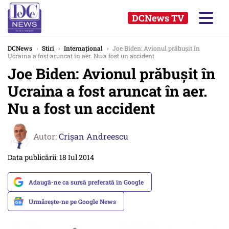
DCNews TV
DCNews
›
Stiri
›
Internațional
›
Joe Biden: Avionul prăbușit în
Ucraina a fost aruncat în aer. Nu a fost un accident
Joe Biden: Avionul prăbușit în
Ucraina a fost aruncat în aer.
Nu a fost un accident
Autor:
Crişan Andreescu
Data publicării: 18 Iul 2014
Adaugă-ne ca sursă preferată în Google
Urmărește-ne pe Google News