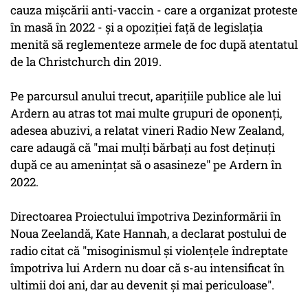
cauza mişcării anti-vaccin - care a organizat proteste
în masă în 2022 - şi a opoziţiei faţă de legislaţia
menită să reglementeze armele de foc după atentatul
de la Christchurch din 2019.
Pe parcursul anului trecut, apariţiile publice ale lui
Ardern au atras tot mai multe grupuri de oponenţi,
adesea abuzivi, a relatat vineri Radio New Zealand,
care adaugă că "mai mulţi bărbaţi au fost deţinuţi
după ce au ameninţat să o asasineze" pe Ardern în
2022.
Directoarea Proiectului împotriva Dezinformării în
Noua Zeelandă, Kate Hannah, a declarat postului de
radio citat că "misoginismul şi violenţele îndreptate
împotriva lui Ardern nu doar că s-au intensificat în
ultimii doi ani, dar au devenit şi mai periculoase".