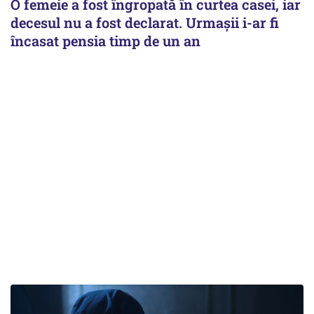
O femeie a fost îngropată în curtea casei, iar
decesul nu a fost declarat. Urmașii i-ar fi
încasat pensia timp de un an