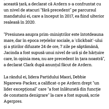
această ţară, a declarat că Ardern s-a confruntat cu
un nivel de atacuri "fără precedent" pe parcursul
mandatului ei, care a început în 2017, ea fiind ulterior
realeasă în 2020.
"Presiunea asupra prim-miniştrilor este întotdeauna
mare, dar în epoca reţelelor sociale, a 'clickbait'-ului
şi a ştirilor difuzate 24 de ore, 7 zile pe săptămână,
Jacinda a fost supusă unui nivel de ură şi de hărţuire
care, în opinia mea, nu are precedent în ţara noastră",
a declarat Clark după anunţul făcut de Ardern.
La rândul ei, lidera Partidului Maori, Debbie
Ngarewa-Packer, a calificat-o pe Ardern drept "un
lider excepţional" care "a fost înlăturată din funcţie
de constanta denigrare" la care a fost supusă, scrie
Agerpres.