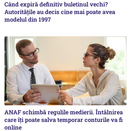
Când expiră definitiv buletinul vechi?
Autoritățile au decis cine mai poate avea
modelul din 1997
ANAF schimbă regulile medierii. Întâlnirea
care îți poate salva temporar conturile va fi
online