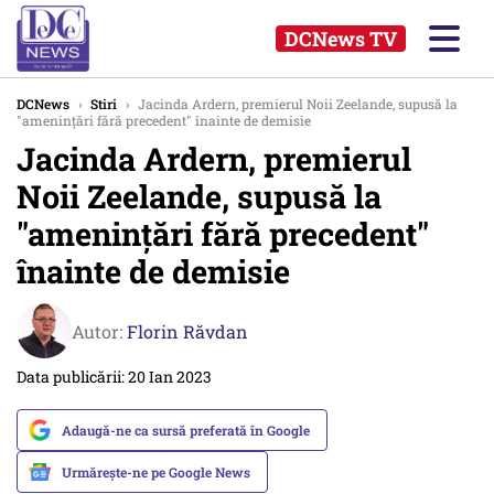
DCNews TV
DCNews
›
Stiri
›
Jacinda Ardern, premierul Noii Zeelande, supusă la
"ameninţări fără precedent" înainte de demisie
Jacinda Ardern, premierul
Noii Zeelande, supusă la
"ameninţări fără precedent"
înainte de demisie
Autor:
Florin Răvdan
Data publicării: 20 Ian 2023
Adaugă-ne ca sursă preferată în Google
Urmărește-ne pe Google News