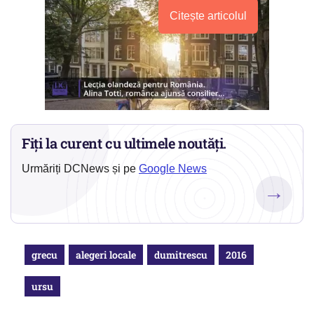
Citește articolul
Fiți la curent cu ultimele noutăți.
Urmăriți DCNews și pe
Google News
→
grecu
alegeri locale
dumitrescu
2016
ursu