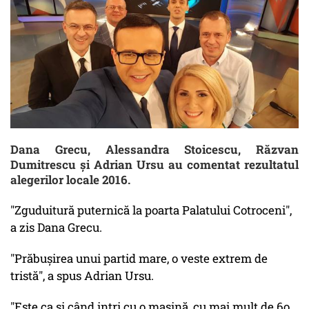
Dana Grecu, Alessandra Stoicescu, Răzvan
Dumitrescu și Adrian Ursu au comentat rezultatul
alegerilor locale 2016.
"Zguduitură puternică la poarta Palatului Cotroceni",
a zis Dana Grecu.
"Prăbușirea unui partid mare, o veste extrem de
tristă", a spus Adrian Ursu.
"Este ca și când intri cu o mașină, cu mai mult de 6o