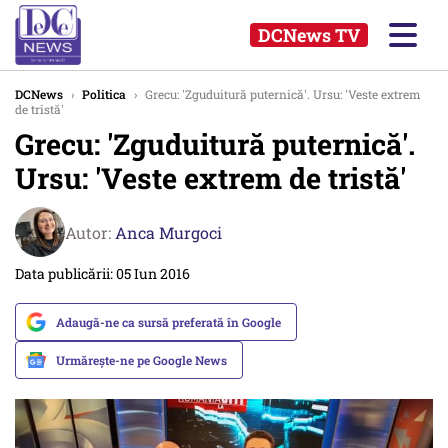
DCNews TV
DCNews
›
Politica
›
Grecu: 'Zguduitură puternică'. Ursu: 'Veste extrem
de tristă'
Grecu: 'Zguduitură puternică'.
Ursu: 'Veste extrem de tristă'
Autor:
Anca Murgoci
Data publicării: 05 Iun 2016
Adaugă-ne ca sursă preferată în Google
Urmărește-ne pe Google News