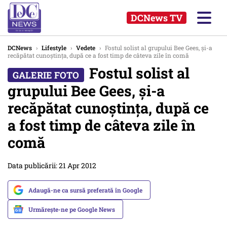
DCNews TV
DCNews
›
Lifestyle
›
Vedete
›
Fostul solist al grupului Bee Gees, şi-a
recăpătat cunoştinţa, după ce a fost timp de câteva zile în comă
Fostul solist al
grupului Bee Gees, şi-a
recăpătat cunoştinţa, după ce
a fost timp de câteva zile în
comă
Data publicării: 21 Apr 2012
Adaugă-ne ca sursă preferată în Google
Urmărește-ne pe Google News