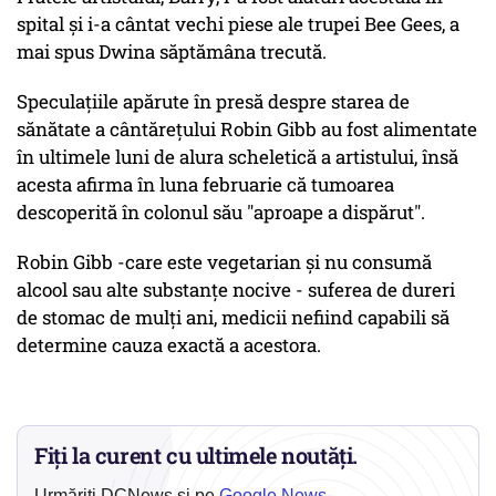
spital şi i-a cântat vechi piese ale trupei Bee Gees, a
mai spus Dwina săptămâna trecută.
Speculaţiile apărute în presă despre starea de
sănătate a cântăreţului Robin Gibb au fost alimentate
în ultimele luni de alura scheletică a artistului, însă
acesta afirma în luna februarie că tumoarea
descoperită în colonul său "aproape a dispărut".
Robin Gibb -care este vegetarian şi nu consumă
alcool sau alte substanţe nocive - suferea de dureri
de stomac de mulţi ani, medicii nefiind capabili să
determine cauza exactă a acestora.
Fiți la curent cu ultimele noutăți.
Urmăriți DCNews și pe
Google News