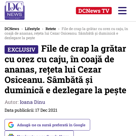
DCNews TV
DCNews
›
Lifestyle
›
Retete
›
File de crap la grătar cu orez cu caju, în
coajă de ananas, rețeta lui Cezar Osiceanu. Sâmbătă și duminică e
dezlegare la pește
File de crap la grătar
cu orez cu caju, în coajă de
ananas, rețeta lui Cezar
Osiceanu. Sâmbătă și
duminică e dezlegare la pește
Autor:
Ioana Dinu
Data publicării: 17 Dec 2021
Adaugă-ne ca sursă preferată în Google