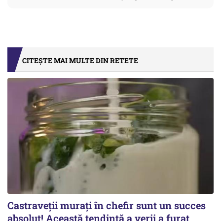
CITEȘTE MAI MULTE DIN RETETE
Castraveții murați în chefir sunt un succes
absolut! Această tendință a verii a furat