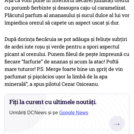
Așa că vom pune în interiorul fiecărei jumătăți orezul
cu porumb fierbinte și deasupra caju-ul caramelizat.
Plăcutul parfum al ananasului și sucul dulce al lui vor
împiedica orezul să capete un aspect uscat și dur.
După dorința fiecăruia se pot adăuga și feliuțe subțiri
de ardei iute roșu și verde pentru a spori aspectul
picant al orezului. Punem fileul de pește împreună cu
fiecare “farfurie” de ananas și acum la atac! Poftă
mare tuturor! P.S. Merge foarte bine un șpriț de vin
parfumat și pișcăcios ușor la limbă de la apa
minerală”, a spus pilotul Cezar Osiceanu.
Fiți la curent cu ultimele noutăți.
Urmăriți DCNews și pe
Google News
→