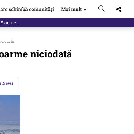
are schimbă comunități
Mai mult
▼
niciodată
 doarme niciodată
le News