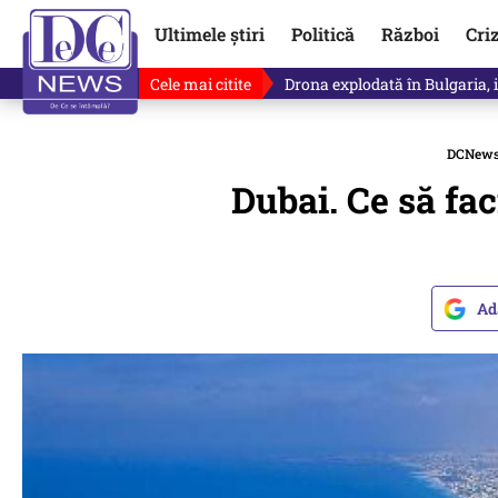
Ultimele știri
Politică
Război
Cri
Cele mai citite
Horoscop 8 august 2026. Astro
DCNew
Dubai. Ce să fac
Ad