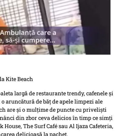
 la Kite Beach
aleta largă de restaurante trendy, cafenele și
a o aruncătură de băț de apele limpezi ale
ach are și o mulțime de puncte cu priveliști
ănânci din zbor ceva delicios în timp ce simți
rk House, The Surf Café sau Al Ijaza Cafeteria,
area delicioasă la pachet.