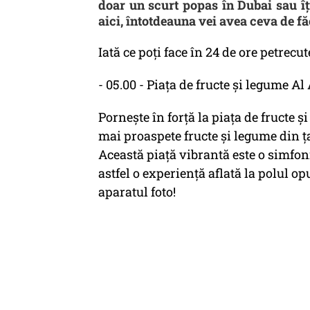
doar un scurt popas în Dubai sau îți
aici, întotdeauna vei avea ceva de fă
Iată ce poți face în 24 de ore petrecut
- 05.00 - Piața de fructe și legume A
Pornește în forță la piața de fructe 
mai proaspete fructe și legume din ța
Această piață vibrantă este o simfoni
astfel o experiență aflată la polul o
aparatul foto!