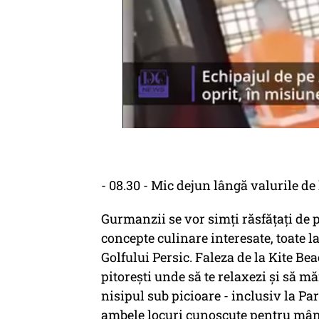
- 08.30 - Mic dejun lângă valurile de
Gurmanzii se vor simți răsfățați de p
concepte culinare interesate, toate l
Golfului Persic. Faleza de la Kite Be
pitorești unde să te relaxezi și să m
nisipul sub picioare - inclusiv la Pa
ambele locuri cunoscute pentru mânc