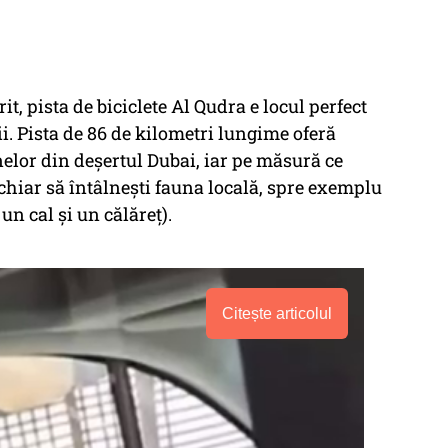
it, pista de biciclete Al Qudra e locul perfect
ii. Pista de 86 de kilometri lungime oferă
lor din deșertul Dubai, iar pe măsură ce
 chiar să întâlnești fauna locală, spre exemplu
un cal și un călăreț).
Citește articolul