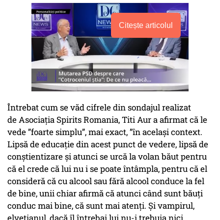
Citește articolul
Întrebat cum se văd cifrele din sondajul realizat
de Asociația Spirits Romania, Titi Aur a afirmat că le
vede ”foarte simplu”, mai exact, ”în același context.
Lipsă de educație din acest punct de vedere, lipsă de
conștientizare și atunci se urcă la volan băut pentru
că el crede că lui nu i se poate întâmpla, pentru că el
consideră că cu alcool sau fără alcool conduce la fel
de bine, unii chiar afirmă că atunci când sunt băuți
conduc mai bine, că sunt mai atenți. Și vampirul,
elvețianul, dacă îl întrebai lui nu-i trebuia nici