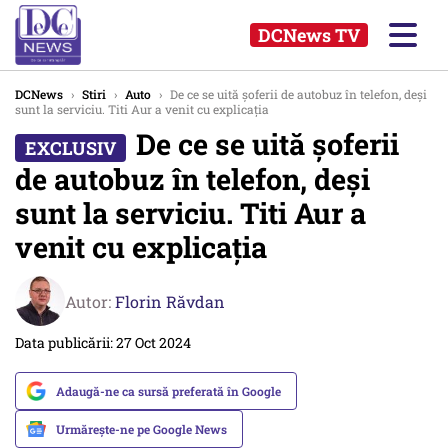
DCNews TV
DCNews
›
Stiri
›
Auto
›
De ce se uită şoferii de autobuz în telefon, deşi
sunt la serviciu. Titi Aur a venit cu explicaţia
De ce se uită şoferii
de autobuz în telefon, deşi
sunt la serviciu. Titi Aur a
venit cu explicaţia
Autor:
Florin Răvdan
Data publicării: 27 Oct 2024
Adaugă-ne ca sursă preferată în Google
Urmărește-ne pe Google News