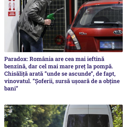
Paradox: România are cea mai ieftină
benzină, dar cel mai mare preț la pompă.
Chisăliță arată ”unde se ascunde”, de fapt,
vinovatul. ”Șoferii, sursă ușoară de a obține
bani”