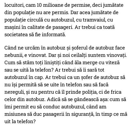
locuitori, cam 10 milioane de permise, deci jumătate
din populaţie nu are permis. Dar acea jumătate de
populaţie circulă cu autobuzul, cu tramvaiul, cu
maşini în calitate de pasageri. Ar trebui ca toată
societatea să fie informată.
Când ne urcăm în autobuz şi şoferul de autobuz face
nebunii, e vinovat. Dar şi noi ceilalţi suntem vinovaţi.
Cum să stăm toţi liniştiţi când ăla merge cu viteză
sau se uită la telefon? Ar trebui să îi sară tot
autobuzul în cap. Ar trebui ca un şofer de autobuz să
nu îşi permită să se uite în telefon sau să facă
nereguli, şi nu pentru că îl prinde poliţia, ci de frica
celor din autobuz. Adică să se gândească aşa: cum să
îmi permit eu să conduc autobuzul, când am
misiunea să duc pasagerii în siguranţă, în timp ce mă
uit la telefon?