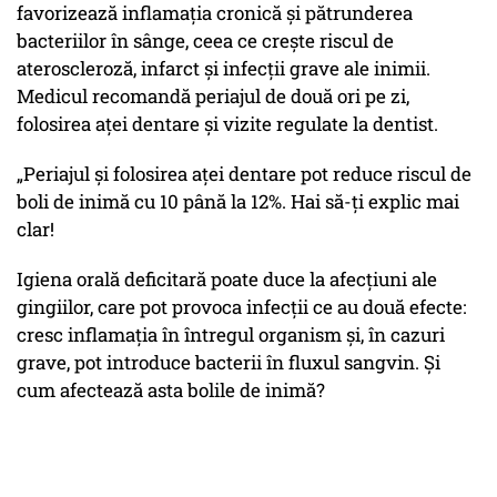
favorizează inflamația cronică și pătrunderea
bacteriilor în sânge, ceea ce crește riscul de
ateroscleroză, infarct și infecții grave ale inimii.
Medicul recomandă periajul de două ori pe zi,
folosirea aței dentare și vizite regulate la dentist.
„Periajul și folosirea aței dentare pot reduce riscul de
boli de inimă cu 10 până la 12%. Hai să-ți explic mai
clar!
Igiena orală deficitară poate duce la afecțiuni ale
gingiilor, care pot provoca infecții ce au două efecte:
cresc inflamația în întregul organism și, în cazuri
grave, pot introduce bacterii în fluxul sangvin. Și
cum afectează asta bolile de inimă?