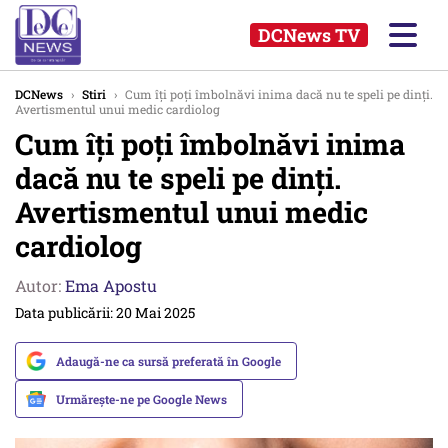
DCNews TV
DCNews
›
Stiri
›
Cum îți poți îmbolnăvi inima dacă nu te speli pe dinți.
Avertismentul unui medic cardiolog
Cum îți poți îmbolnăvi inima
dacă nu te speli pe dinți.
Avertismentul unui medic
cardiolog
Autor:
Ema Apostu
Data publicării: 20 Mai 2025
Adaugă-ne ca sursă preferată în Google
Urmărește-ne pe Google News