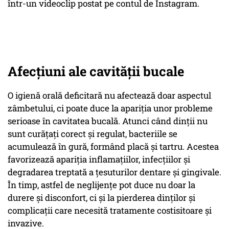
într-un videoclip postat pe contul de Instagram.
Afecțiuni ale cavității bucale
O igienă orală deficitară nu afectează doar aspectul
zâmbetului, ci poate duce la apariția unor probleme
serioase în cavitatea bucală. Atunci când dinții nu
sunt curățați corect și regulat, bacteriile se
acumulează în gură, formând placă și tartru. Acestea
favorizează apariția inflamațiilor, infecțiilor și
degradarea treptată a țesuturilor dentare și gingivale.
În timp, astfel de neglijențe pot duce nu doar la
durere și disconfort, ci și la pierderea dinților și
complicații care necesită tratamente costisitoare și
invazive.