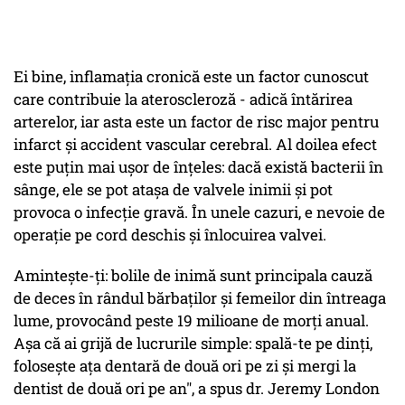
Ei bine, inflamația cronică este un factor cunoscut
care contribuie la ateroscleroză - adică întărirea
arterelor, iar asta este un factor de risc major pentru
infarct și accident vascular cerebral. Al doilea efect
este puțin mai ușor de înțeles: dacă există bacterii în
sânge, ele se pot atașa de valvele inimii și pot
provoca o infecție gravă. În unele cazuri, e nevoie de
operație pe cord deschis și înlocuirea valvei.
Amintește-ți: bolile de inimă sunt principala cauză
de deces în rândul bărbaților și femeilor din întreaga
lume, provocând peste 19 milioane de morți anual.
Așa că ai grijă de lucrurile simple: spală-te pe dinți,
folosește ața dentară de două ori pe zi și mergi la
dentist de două ori pe an", a spus dr. Jeremy London