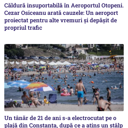
Căldură insuportabilă în Aeroportul Otopeni.
Cezar Osiceanu arată cauzele: Un aeroport
proiectat pentru alte vremuri și depășit de
propriul trafic
Un tânăr de 21 de ani s-a electrocutat pe o
plajă din Constanța, după ce a atins un stâlp