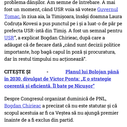
problema dânșilor. Am semne de întrebare. A mai
fost un moment, când USR voia să voteze
Guvernul
Tomac
, în ziua aia, la Timișoara, însăși doamna Laura
Codruța Kovesi a pus punctul pe i și a luat-o de păr pe
prefecta USR-istă din Timiș. A fost un semnal pentru
USR
“, a explicat Bogdan Chirieac, după care a
adăugat că de fiecare dată „când sunt decizii politice
importante, hop bagă capul în poză și procuratura,
dar în restul timpului nu acționează“.
CITEȘTE ȘI -
Planul lui Bolojan până
în 2030, divulgat de Victor Ponta: „E o strategie
coerentă și eficientă. Îl bate pe Nicușor”
Despre Congresul organizat duminică de PNL,
Bogdan Chirieac
a precizat că nu este statutar și că
scopul acestuia ar fi ca Veștea să nu ajungă premier
înainte de a fi exclus din partid.