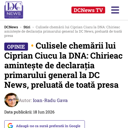
DCNews TV
DCNews
›
Stiri
›
Culisele chemării lui Ciprian Ciucu la DNA: Chirieac
amintește de declarația primarului general la DC News, preluată de toată
presa
•
Culisele chemării lui
Ciprian Ciucu la DNA: Chirieac
amintește de declarația
primarului general la DC
News, preluată de toată presa
Autor:
Ioan-Radu Gava
Data publicării: 18 Iun 2026
Adaugă-ne ca sursă preferată în Google