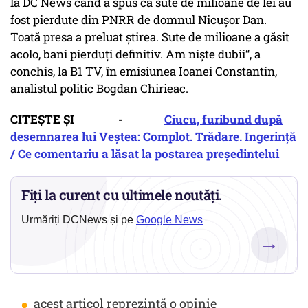
la DC News când a spus că sute de milioane de lei au
fost pierdute din PNRR de domnul Nicușor Dan.
Toată presa a preluat știrea. Sute de milioane a găsit
acolo, bani pierduți definitiv. Am niște dubii“, a
conchis, la B1 TV, în emisiunea Ioanei Constantin,
analistul politic Bogdan Chirieac.
CITEȘTE ȘI -
Ciucu, furibund după
desemnarea lui Veştea: Complot. Trădare. Ingerință
/ Ce comentariu a lăsat la postarea președintelui
Fiți la curent cu ultimele noutăți.
Urmăriți DCNews și pe
Google News
→
•
acest articol reprezintă o opinie