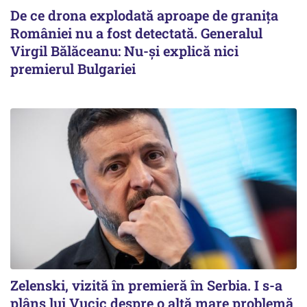
De ce drona explodată aproape de granița
României nu a fost detectată. Generalul
Virgil Bălăceanu: Nu-și explică nici
premierul Bulgariei
Zelenski, vizită în premieră în Serbia. I s-a
plâns lui Vucic despre o altă mare problemă