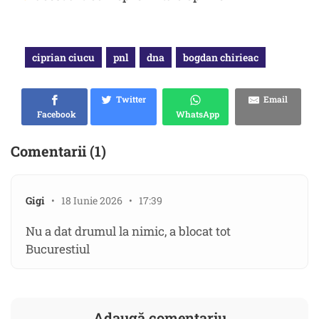
ciprian ciucu
pnl
dna
bogdan chirieac
Twitter
Email
Facebook
WhatsApp
Comentarii (1)
Gigi
• 18 Iunie 2026 • 17:39
Nu a dat drumul la nimic, a blocat tot
Bucurestiul
Adaugă comentariu