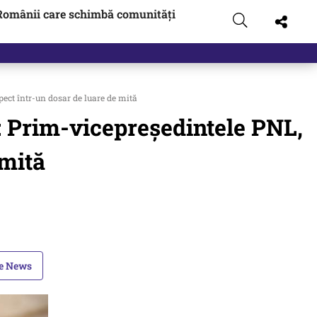
Românii care schimbă comunități
ect într-un dosar de luare de mită
: Prim-vicepreședintele PNL,
 mită
le News