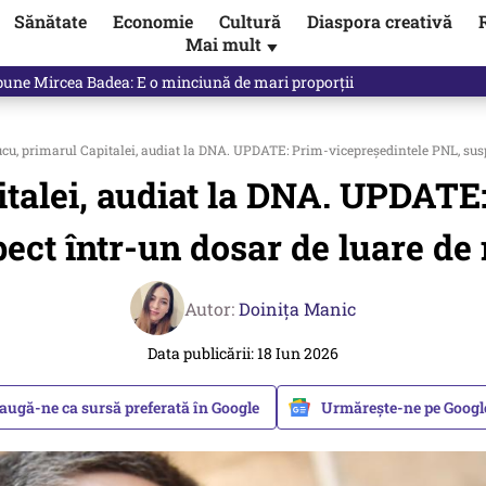
Sănătate
Economie
Cultură
Diaspora creativă
Mai mult
▼
ictor Ponta ne dă răspunsul
cu, primarul Capitalei, audiat la DNA. UPDATE: Prim-vicepreședintele PNL, susp
italei, audiat la DNA. UPDATE
ect într-un dosar de luare de
Autor:
Doinița Manic
Data publicării: 18 Iun 2026
augă-ne ca sursă preferată în Google
Urmărește-ne pe Goog