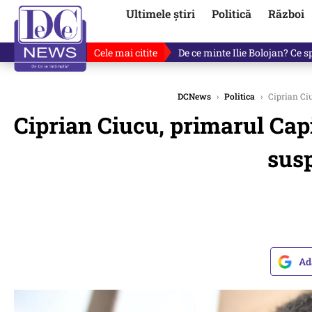
Ultimele știri
Politică
Război
Cele mai citite
De ce a mințit Ilie Bolojan? V
DCNews
›
Politica
›
Ciprian Ciu
Ciprian Ciucu, primarul Cap
susp
Ad