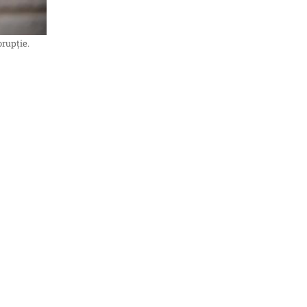
orupție.