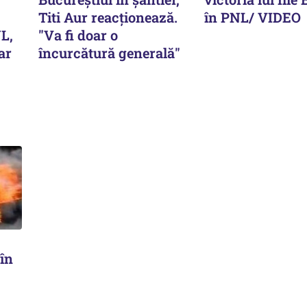
Titi Aur reacţionează.
în PNL/ VIDEO
L,
"Va fi doar o
ar
încurcătură generală"
 în