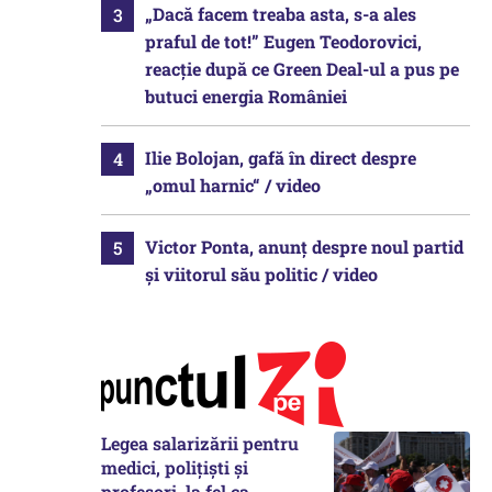
„Dacă facem treaba asta, s-a ales
praful de tot!” Eugen Teodorovici,
reacție după ce Green Deal-ul a pus pe
butuci energia României
Ilie Bolojan, gafă în direct despre
„omul harnic“ / video
Victor Ponta, anunț despre noul partid
și viitorul său politic / video
Legea salarizării pentru
medici, polițiști și
profesori, la fel ca