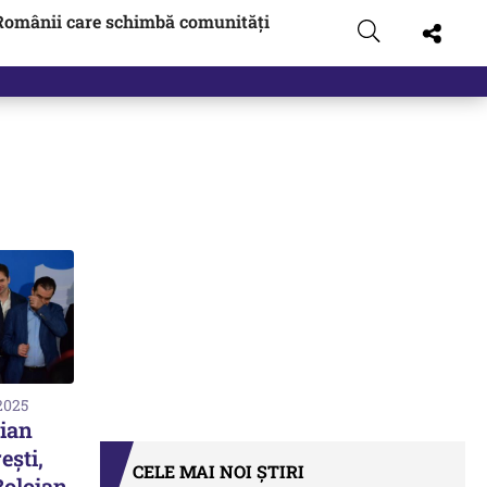
Românii care schimbă comunități
2025
rian
ești,
CELE MAI NOI ȘTIRI
 Bolojan