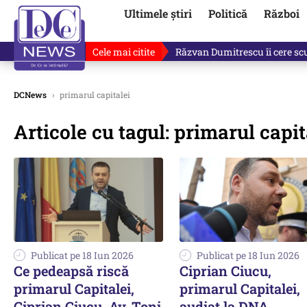
Ultimele știri
Politică
Război
Cele mai citite
Răzvan Dumitrescu îi cere scuze
DCNews
›
primarul capitalei
Articole cu tagul: primarul capit
Publicat pe 18 Iun 2026
Publicat pe 18 Iun 2026
Ce pedeapsă riscă
Ciprian Ciucu,
primarul Capitalei,
primarul Capitalei,
Ciprian Ciucu. Av. Toni
audiat la DNA.