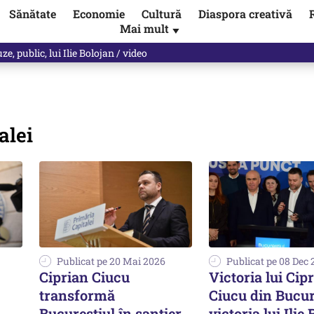
Sănătate
Economie
Cultură
Diaspora creativă
Mai mult
▼
, public, lui Ilie Bolojan / video
alei
Publicat pe 20 Mai 2026
Publicat pe 08 Dec 
Ciprian Ciucu
Victoria lui Cip
transformă
Ciucu din Bucur
Bucureştiul în şantier,
victoria lui Ilie