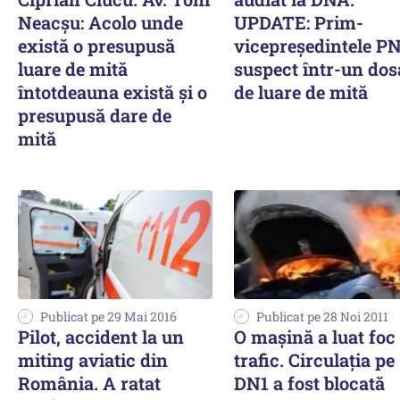
Neacșu: Acolo unde
UPDATE: Prim-
există o presupusă
vicepreședintele PN
luare de mită
suspect într-un dos
întotdeauna există și o
de luare de mită
presupusă dare de
mită
Publicat pe 29 Mai 2016
Publicat pe 28 Noi 2011
Pilot, accident la un
O mașină a luat foc
miting aviatic din
trafic. Circulația pe
România. A ratat
DN1 a fost blocată