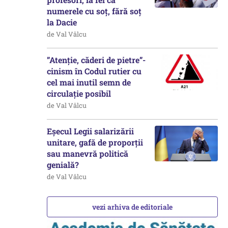
numerele cu soț, fără soț
la Dacie
de Val Vâlcu
”Atenție, căderi de pietre”-
cinism în Codul rutier cu
cel mai inutil semn de
circulație posibil
de Val Vâlcu
Eșecul Legii salarizării
unitare, gafă de proporții
sau manevră politică
genială?
de Val Vâlcu
vezi arhiva de editoriale