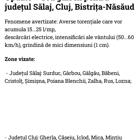
județul Sălaj, Cluj, Bistrița-Năsăud
Fenomene avertizate: Averse torențiale care vor
acumula 15...25 l/mp,
descărcări electrice, intensificări ale vântului (50...60
km/h), grindină de mici dimensiuni (1 cm).
Zone vizate:
- Județul Sălaj: Surduc, Gârbou, Gâlgău, Băbeni,
Cristolț, Șimișna, Poiana Blenchii, Zalha, Rus, Lozna;
- Județul Cluj: Gherla, Cășeiu, Iclod, Mica, Mintiu