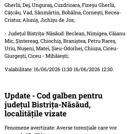
Gherlii, Dej, Unguraș, Cuzdrioara, Fizeșu Gherlii,
Câțcău, Vad, Sânmărtin, Bobâlna, Cornești, Recea-
Cristur, Aluniș, Jichișu de Jos;
- Județul Bistriţa-Năsăud: Beclean, Nimigea, Căianu
Mic, Șintereag, Chiochiș, Braniștea, Petru Rareș,
Uriu, Nușeni, Matei, Șieu-Odorhei, Chiuza, Ciceu-
Giurgești, Ciceu - Mihăiești;
Valabilitate: 16/06/2026 11:30 16/06/2026 12:30.
Update - Cod galben pentru
județul Bistriţa-Năsăud,
localitățile vizate
Fenomene avertizate: Averse torențiale care vor