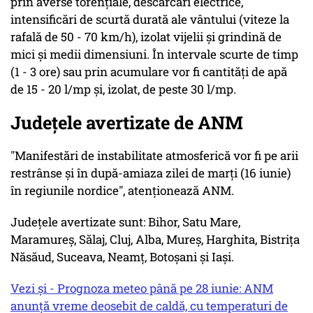
prin averse torenţiale, descărcări electrice,
intensificări de scurtă durată ale vântului (viteze la
rafală de 50 - 70 km/h), izolat vijelii şi grindină de
mici şi medii dimensiuni. În intervale scurte de timp
(1 - 3 ore) sau prin acumulare vor fi cantităţi de apă
de 15 - 20 l/mp şi, izolat, de peste 30 l/mp.
Județele avertizate de ANM
"Manifestări de instabilitate atmosferică vor fi pe arii
restrânse şi în după-amiaza zilei de marţi (16 iunie)
în regiunile nordice", atenţionează ANM.
Judeţele avertizate sunt: Bihor, Satu Mare,
Maramureş, Sălaj, Cluj, Alba, Mureş, Harghita, Bistriţa
Năsăud, Suceava, Neamţ, Botoşani şi Iaşi.
Vezi și - Prognoza meteo până pe 28 iunie: ANM
anunță vreme deosebit de caldă, cu temperaturi de