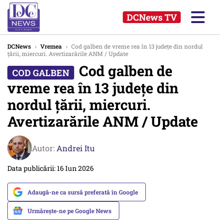
DCNews TV
DCNews
›
Vremea
›
Cod galben de vreme rea în 13 judeţe din nordul
ţării, miercuri. Avertizarările ANM / Update
Cod galben de
vreme rea în 13 judeţe din
nordul ţării, miercuri.
Avertizarările ANM / Update
Autor:
Andrei Itu
Data publicării: 16 Iun 2026
Adaugă-ne ca sursă preferată în Google
Urmărește-ne pe Google News