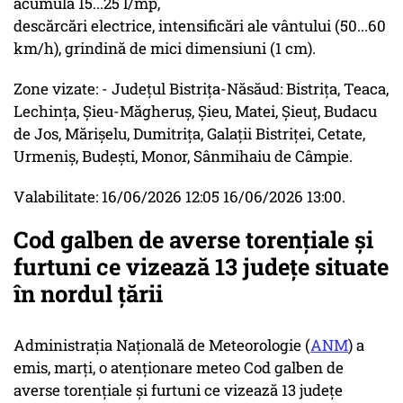
acumula 15...25 l/mp,
descărcări electrice, intensificări ale vântului (50...60
km/h), grindină de mici dimensiuni (1 cm).
Zone vizate: - Județul Bistriţa-Năsăud: Bistrița, Teaca,
Lechința, Șieu-Măgheruș, Șieu, Matei, Șieuț, Budacu
de Jos, Mărișelu, Dumitrița, Galații Bistriței, Cetate,
Urmeniș, Budești, Monor, Sânmihaiu de Câmpie.
Valabilitate: 16/06/2026 12:05 16/06/2026 13:00.
Cod galben de averse torenţiale şi
furtuni ce vizează 13 judeţe situate
în nordul ţării
Administraţia Naţională de Meteorologie (
ANM
) a
emis, marţi, o atenţionare meteo Cod galben de
averse torenţiale şi furtuni ce vizează 13 judeţe