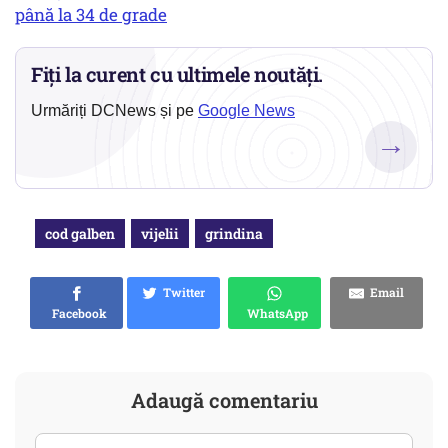
până la 34 de grade
Fiți la curent cu ultimele noutăți.
Urmăriți DCNews și pe
Google News
→
cod galben
vijelii
grindina
Twitter
Email
Facebook
WhatsApp
Adaugă comentariu