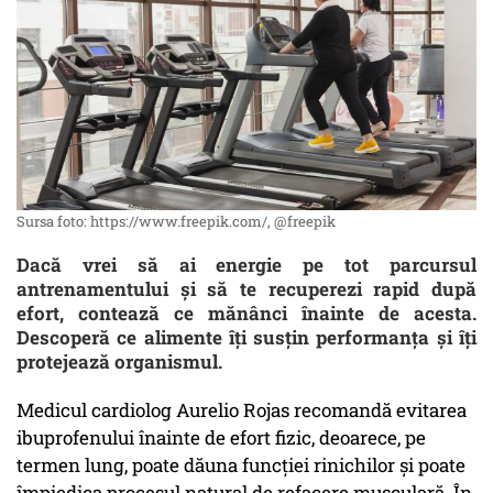
Sursa foto: https://www.freepik.com/, @freepik
Dacă vrei să ai energie pe tot parcursul
antrenamentului și să te recuperezi rapid după
efort, contează ce mănânci înainte de acesta.
Descoperă ce alimente îți susțin performanța și îți
protejează organismul.
Medicul cardiolog Aurelio Rojas recomandă evitarea
ibuprofenului înainte de efort fizic, deoarece, pe
termen lung, poate dăuna funcției rinichilor și poate
împiedica procesul natural de refacere musculară. În