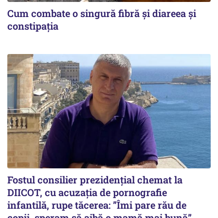
Cum combate o singură fibră și diareea și
constipația
Fostul consilier prezidențial chemat la
DIICOT, cu acuzația de pornografie
infantilă, rupe tăcerea: ”Îmi pare rău de
copii, speram să aibă o mamă mai bună”