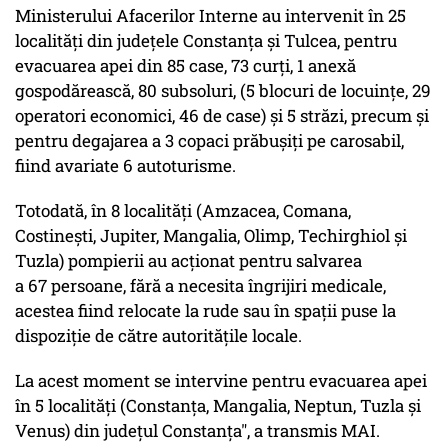
Ministerului Afacerilor Interne au intervenit în 25
localități din județele Constanța și Tulcea, pentru
evacuarea apei din 85 case, 73 curți, 1 anexă
gospodărească, 80 subsoluri, (5 blocuri de locuințe, 29
operatori economici, 46 de case) și 5 străzi, precum și
pentru degajarea a 3 copaci prăbușiți pe carosabil,
fiind avariate 6 autoturisme.
Totodată, în 8 localități (Amzacea, Comana,
Costinești, Jupiter, Mangalia, Olimp, Techirghiol și
Tuzla) pompierii au acționat pentru salvarea
a 67 persoane, fără a necesita îngrijiri medicale,
acestea fiind relocate la rude sau în spații puse la
dispoziție de către autoritățile locale.
La acest moment se intervine pentru evacuarea apei
în 5 localități (Constanța, Mangalia, Neptun, Tuzla și
Venus) din județul Constanța", a transmis MAI.