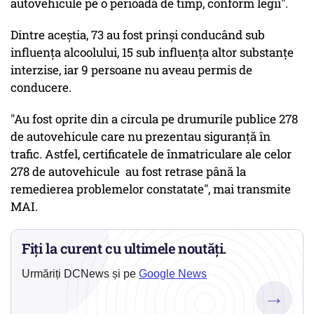
autovehicule pe o perioadă de timp, conform legii".
Dintre aceştia, 73 au fost prinşi conducând sub
influenţa alcoolului, 15 sub influenţa altor substanţe
interzise, iar 9 persoane nu aveau permis de
conducere.
"Au fost oprite din a circula pe drumurile publice 278
de autovehicule care nu prezentau siguranță în
trafic. Astfel, certificatele de înmatriculare ale celor
278 de autovehicule au fost retrase până la
remedierea problemelor constatate", mai transmite
MAI.
Fiți la curent cu ultimele noutăți.
Urmăriți DCNews și pe
Google News
→