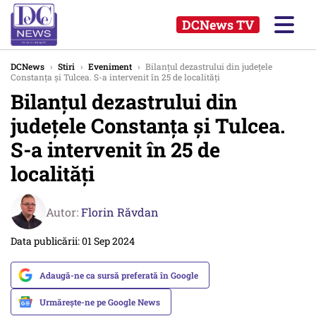
DCNews TV
DCNews
›
Stiri
›
Eveniment
›
Bilanţul dezastrului din judeţele
Constanţa şi Tulcea. S-a intervenit în 25 de localităţi
Bilanţul dezastrului din
judeţele Constanţa şi Tulcea.
S-a intervenit în 25 de
localităţi
Autor:
Florin Răvdan
Data publicării: 01 Sep 2024
Adaugă-ne ca sursă preferată în Google
Urmărește-ne pe Google News