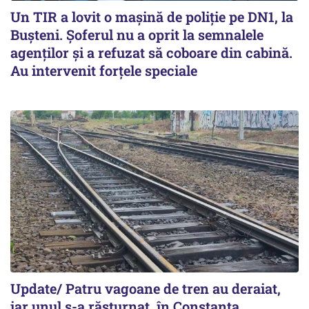
Un TIR a lovit o maşină de poliţie pe DN1, la
Buşteni. Şoferul nu a oprit la semnalele
agenţilor şi a refuzat să coboare din cabină.
Au intervenit forţele speciale
Update/ Patru vagoane de tren au deraiat,
iar unul s-a răsturnat, în Constanţa.